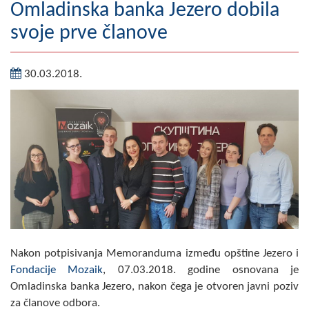
Omladinska banka Jezero dobila
Geografija
svoje prve članove
Naseljena mjesta
30.03.2018.
Zanimljivosti
Fotogalerija
NAČELNIK
O Načelniku
Zamjenik načelnika
Izvještaj o radu načelnika
Nakon potpisivanja Memoranduma između opštine Jezero i
SKUPŠTINA
Fondacije Mozaik
, 07.03.2018. godine osnovana je
Omladinska banka Jezero, nakon čega je otvoren javni poziv
Statut Opštine
za članove odbora.