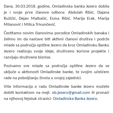
Skupštinsko vijeće opštine jezero
Dana, 30.03.2018. godine, Omladinska banka Jezero dobila
je i svoje prve članove odbora: Abdulah Ribić, Dajana
Sastav Skupštine
Ružičić, Dejan Malbašić, Esma Ribić, Marija Erak, Marija
Milanović i Milica Trivunčević.
Službeni Glasnici
Čestitamo novim članovima porodice Omladinskih banaka i
želimo im da nastave biti aktivni članovi društva i podrže
OPŠTINSKA UPRAVA
mlade sa područja opštine Jezero da kroz Omladinsku Banku
INFO
Jezero realizuju svoje ideje, društveno korisne projekte i
razvijaju društvene biznise.
Vijesti
Pozivamo sve mlade sa područja opštine Jezero da se
Aktivnosti
uključe u aktivnosti Omladinske banke, te svojim učešćem
rade na poboljšanju života u svojoj zajednici.
Javni pozivi
Više informacija o radu Omladinske banke Jezero možete
dobiti kontaktom na mejl:
ob.jezero@gmail.com
ili pronaći
Obavještenja
na njihovoj fejsbuk stranici:
Omladinska Banka Jezero
.
Zaštita od požara