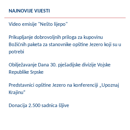
COVID 19
NAJNOVIJE VIJESTI
Geoistraživanja
Video emisije "Nešto lijepo"
FINANSIJE
Prikupljanje dobrovoljnih priloga za kupovinu
PRIVREDA
Božićnih paketa za stanovnike opštine Jezero koji su u
potrebi
Poljoprivreda
Obilježavanje Dana 30. pješadijske divizije Vojske
Turizam
Republike Srpske
Sport
Predstavnici opštine Jezero na konferenciji „Upoznaj
Krajinu“
CIVILNA ZAŠTITA
Donacija 2.500 sadnica šljive
KONTAKT