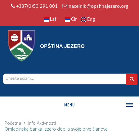
+387(0)50 291 001
nacelnik@opstinajezero.org
Lat
Ćir
Eng
MENU
O OPŠTINI
Početna
Info
Aktivnosti
Omladinska banka Jezero dobila svoje prve članove
Istorija