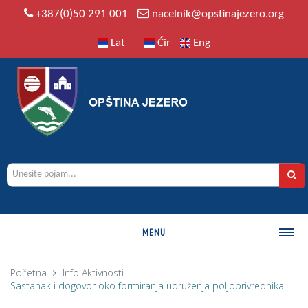
+387(0)50 291 001
nacelnik@opstinajezero.org
Lat
Ćir
Eng
MENU
O OPŠTINI
Početna
Info
Aktivnosti
Sastanak i dogovor oko formiranja udruženja poljoprivrednika
Istorija