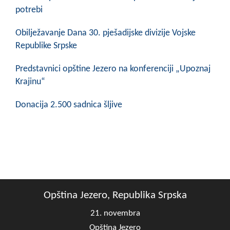
COVID 19
potrebi
Geoistraživanja
Obilježavanje Dana 30. pješadijske divizije Vojske
Republike Srpske
FINANSIJE
Predstavnici opštine Jezero na konferenciji „Upoznaj
PRIVREDA
Krajinu“
Poljoprivreda
Donacija 2.500 sadnica šljive
Turizam
Sport
CIVILNA ZAŠTITA
KONTAKT
Opština Jezero, Republika Srpska
21. novembra
Opština Jezero