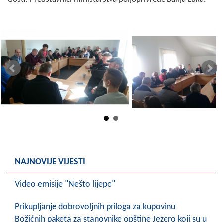
Skupštinsko vijeće opštine jezero
Sastav Skupštine
Službeni Glasnici
OPŠTINSKA UPRAVA
INFO
Vijesti
Aktivnosti
NAJNOVIJE VIJESTI
Javni pozivi
Obavještenja
Video emisije "Nešto lijepo"
Zaštita od požara
Prikupljanje dobrovoljnih priloga za kupovinu
Božićnih paketa za stanovnike opštine Jezero koji su u