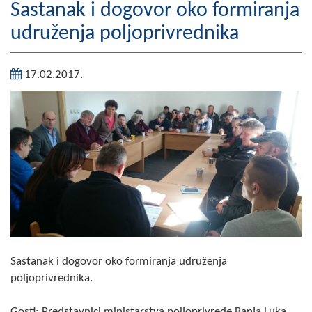
Sastanak i dogovor oko formiranja
Geografija
udruženja poljoprivrednika
Naseljena mjesta
17.02.2017.
Zanimljivosti
Fotogalerija
NAČELNIK
O Načelniku
Zamjenik načelnika
Izvještaj o radu načelnika
Sastanak i dogovor oko formiranja udruženja
SKUPŠTINA
poljoprivrednika.
Statut Opštine
Gosti: Predstavnici ministarstva poljoprivrede Banja Luka.