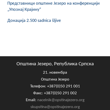
Представници општине Језеро на конференцији
„Упознај Крајину“
Донација 2.500 sadnica šljive
Општина Језеро, Република Српска
21. новембра
Општина Језеро
Телефон: +387(0)50 291 001
Факс: +387(0)50 291 002
Email:
nacelnik@opstinajezero.org
skupstina@opstinajezero.org