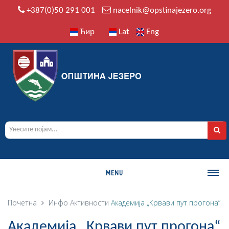
+387(0)50 291 001
nacelnik@opstinajezero.org
Ћир
Lat
Eng
MENU
О ОПШТИНИ
Почетна
Инфо
Активности
Академија „Крвави пут прогона“
Историја
Академија „Крвави пут прогона“