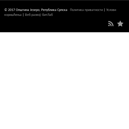
© 2017 Општина Језеро, Република Српска
Политика приватности
|
Услови
коришћења
|
Веб развој: БитЛаб