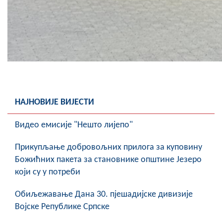
НАЈНОВИЈЕ ВИЈЕСТИ
Видео емисије "Нешто лијепо"
Прикупљање добровољних прилога за куповину
Божићних пакета за становнике општине Језеро
који су у потреби
Обиљежавање Данa 30. пјешадијске дивизије
Војске Републике Српске