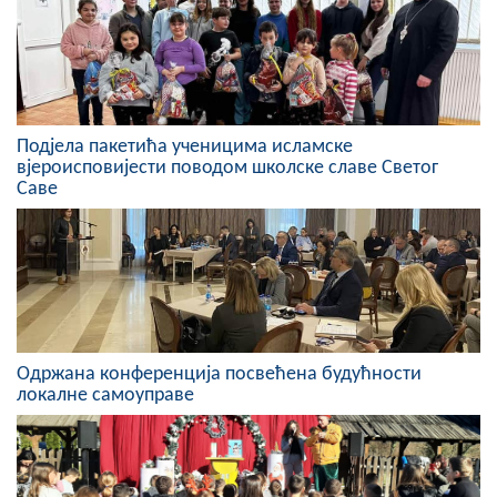
Скупштинско вијеће општине језеро
Састав Скупштине
Службени Гласници
Подјела пакетића ученицима исламске
вјероисповијести поводом школске славе Светог
ОПШТИНСКА УПРАВА
Саве
ИНФО
Вијести
Активности
Јавни позиви
Одржана конференција посвећена будућности
локалне самоуправе
Обавјештења
Заштита од пожара