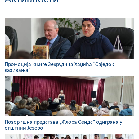
Географија
Насељена мјеста
Занимљивости
Фотогалерија
Промоција књиге Зехрудина Хаџића "Свједок
НАЧЕЛНИК
казивања"
О Начелнику
Замјеник начелника
Извјештај о раду начелника
СКУПШТИНА
Позоришна представа „Флора Сендс" одиграна у
општини Језеро
Статут Општине