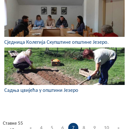
Сједница Колегија Скупштине општине Језеро.
Садња цвијећа у општини Језеро
Ставке 55
«
4
5
6
7
8
9
10
»