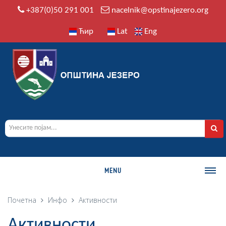
+387(0)50 291 001
nacelnik@opstinajezero.org
Ћир
Lat
Eng
MENU
О ОПШТИНИ
Почетна
Инфо
Активности
Историја
Активности