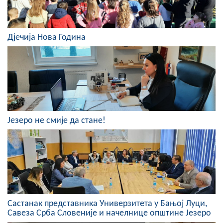
COVID 19
Геоистраживања
Дјечија Нова Година
ФИНАНСИЈЕ
ПРИВРЕДА
Пољопривреда
Туризам
Језеро не смије да стане!
Спорт
ЦИВИЛНА ЗАШТИТА
КОНТАКТ
Састанак представника Универзитета у Бањој Луци,
Савеза Срба Словеније и начелнице општине Језеро