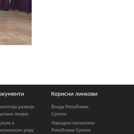
окументи
Корисни линкови
ратегија развоја
Влада Републике
штине Језеро
Српске
лука о
Народна скупштина
муналном реду
Републике Српске