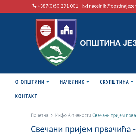
+387(0)50 291 001
nacelnik@opstinajeze
О ОПШТИНИ
НАЧЕЛНИК
СКУПШТИНА
КОНТАКТ
Почетна
Инфо
Активности
Свечани пријем прва
Свечани пријем првачића -