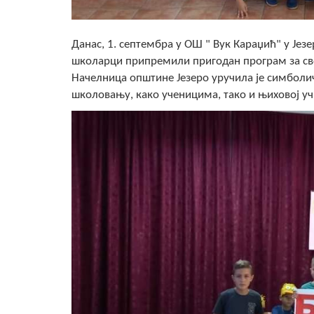
Данас, 1. септембра у ОШ " Вук Караџић" у Јез
школарци припремили пригодан програм за сво
Начелница општине Језеро уручила је симболи
школовању, како ученицима, тако и њиховој у