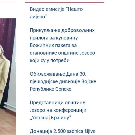
Видео емисије "Нешто
лијепо"
Прикупљање добровољних
прилога за куповину
Божићних пакета за
становнике општине Језеро
који су у потреби
Обиљежавање Данa 30.
пјешадијске дивизије Војске
Републике Српске
Представници општине
Језеро на конференцији
„Упознај Крајину“
Донација 2.500 sadnica šljive