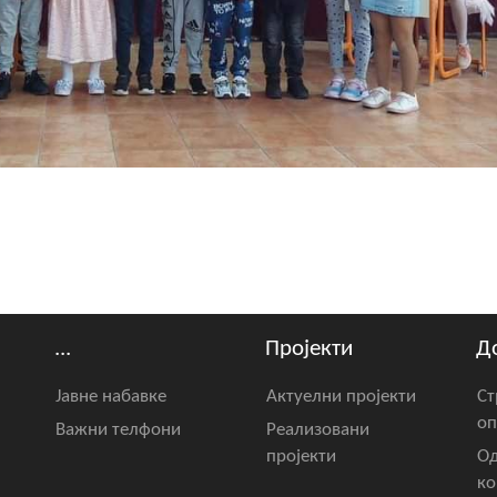
...
Пројекти
Д
Јавне набавке
Актуелни пројекти
Ст
оп
Важни телфони
Реализовани
пројекти
Од
ко