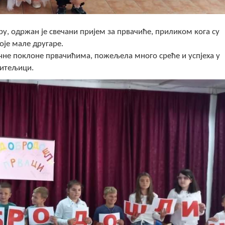
еру, одржан је свечани пријем за првачиће, приликом кога су
је мале другаре.
чне поклоне првачићима, пожељела много среће и успјеха у
читељици.