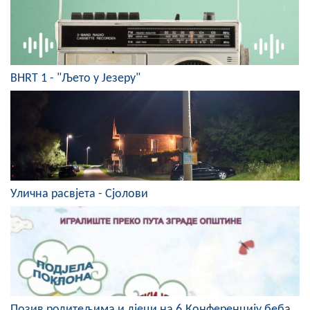
Скупштинско вијеће општине језеро
Састав Скупштине
Службени Гласници
BHRT 1 - "Љето у Језеру"
ОПШТИНСКА УПРАВА
ИНФО
Вијести
Улична расвјета - Сјолови
Активности
Јавни позиви
Обавјештења
Заштита од пожара
Позив родитељима и дјеци на 6.Конференцију беба