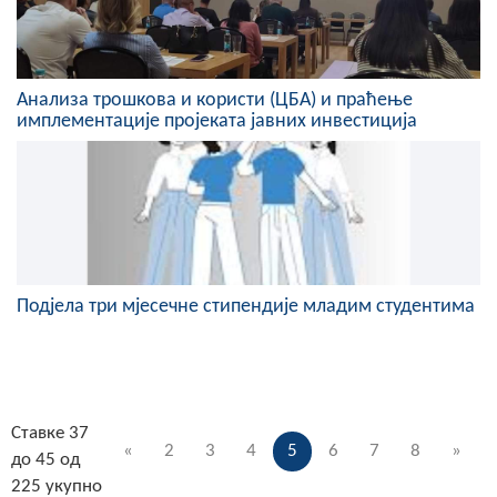
Анализа трошкова и користи (ЦБА) и праћење
имплементације пројеката јавних инвестиција
Подјела три мјесечне стипендије младим студентима
Ставке 37
«
2
3
4
5
6
7
8
»
до 45 од
225 укупно