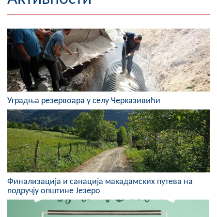
Географија
Насељена мјеста
Занимљивости
Фотогалерија
Уградња резервоара у селу Черказивићи
НАЧЕЛНИК
О Начелнику
Замјеник начелника
Извјештај о раду начелника
Финализација и санација макадамских путева на
СКУПШТИНА
подручју општине Језеро
Статут Општине