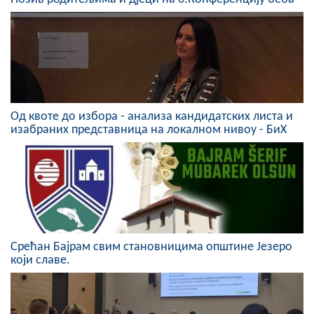
COVID 19
Геоистраживања
ФИНАНСИЈЕ
ПРИВРЕДА
Од квоте до избора - анализа кандидатских листа и
изабраних представница на локалном нивоу - БиХ
Пољопривреда
Туризам
Спорт
ЦИВИЛНА ЗАШТИТА
Срећан Бајрам свим становницима општине Језеро
који славе.
КОНТАКТ