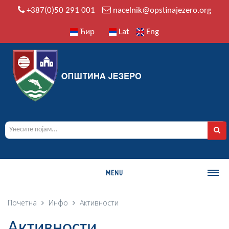
+387(0)50 291 001
nacelnik@opstinajezero.org
Ћир
Lat
Eng
MENU
О ОПШТИНИ
Почетна
Инфо
Активности
Историја
Активности