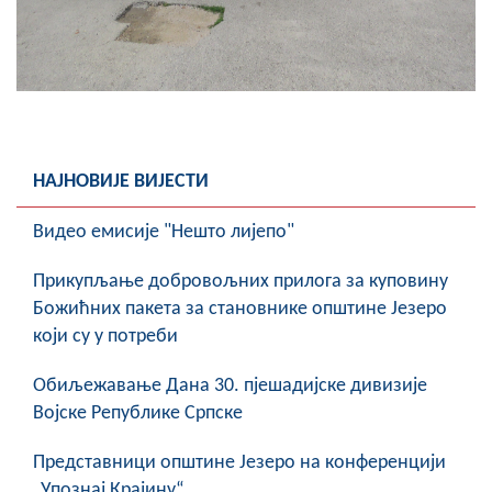
COVID 19
Геоистраживања
ФИНАНСИЈЕ
ПРИВРЕДА
НАЈНОВИЈЕ ВИЈЕСТИ
Пољопривреда
Видео емисије "Нешто лијепо"
Туризам
Прикупљање добровољних прилога за куповину
Спорт
Божићних пакета за становнике општине Језеро
који су у потреби
ЦИВИЛНА ЗАШТИТА
Обиљежавање Данa 30. пјешадијске дивизије
КОНТАКТ
Војске Републике Српске
Представници општине Језеро на конференцији
„Упознај Крајину“