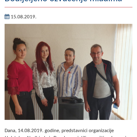
Географија
15.08.2019.
Насељена мјеста
Занимљивости
Фотогалерија
НАЧЕЛНИК
О Начелнику
Замјеник начелника
Извјештај о раду начелника
СКУПШТИНА
Статут Општине
Dana, 14.08.2019. godine, predstavnici organizacije