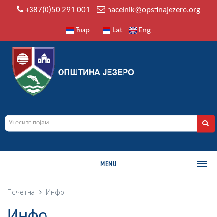
+387(0)50 291 001
nacelnik@opstinajezero.org
Ћир
Lat
Eng
MENU
О ОПШТИНИ
Почетна
Инфо
Историја
Инфо