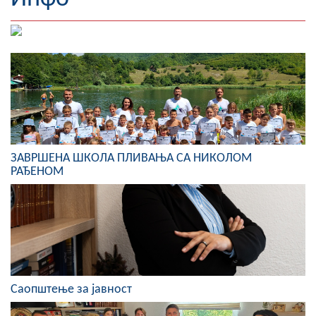
Географија
Насељена мјеста
Занимљивости
Фотогалерија
НАЧЕЛНИК
ЗАВРШЕНА ШКОЛА ПЛИВАЊА СА НИКОЛОМ
РАЂЕНОМ
О Начелнику
Замјеник начелника
Извјештај о раду начелника
СКУПШТИНА
Саопштење за јавност
Статут Општине