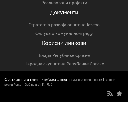
Реализовани пројекти
Документи
Стратегија развоја општине Језеро
Одлука о комуналном реду
Корисни линкови
Влада Републике Српске
Народна скупштина Републике Српске
© 2017 Општина Језеро, Република Српска
Политика приватности
|
Услови
коришћења
|
Веб развој: БитЛаб