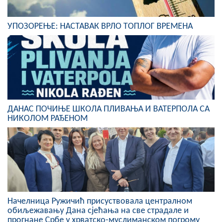
COVID 19
УПОЗОРЕЊЕ: НАСТАВАК ВРЛО ТОПЛОГ ВРЕМЕНА
Геоистраживања
ФИНАНСИЈЕ
ПРИВРЕДА
Пољопривреда
ДАНАС ПОЧИЊЕ ШКОЛА ПЛИВАЊА И ВАТЕРПОЛА СА
Туризам
НИКОЛОМ РАЂЕНОМ
Спорт
ЦИВИЛНА ЗАШТИТА
КОНТАКТ
Начелница Ружичић присуствовала централном
обиљежавању Дана сјећања на све страдале и
прогнане Србе у хрватско-муслиманском погрому