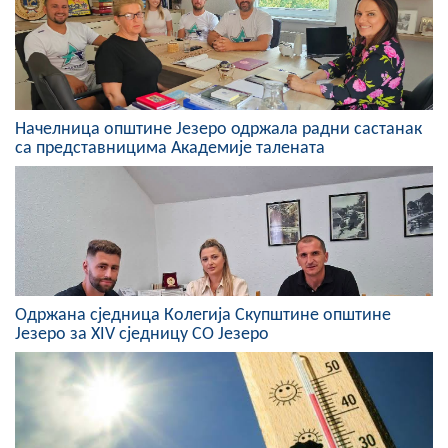
Скупштинско вијеће општине језеро
Састав Скупштине
Службени Гласници
Начелница општине Језеро одржала радни састанак
са представницима Академије талената
ОПШТИНСКА УПРАВА
ИНФО
Вијести
Активности
Oдржана сједница Колегија Скупштине општине
Јавни позиви
Језеро за XIV сједницу СО Језеро
Обавјештења
Заштита од пожара