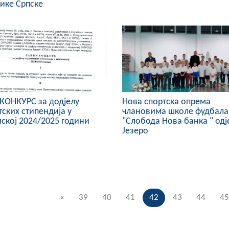
ике Српске
КОНКУРС за додјелу
Нова спортска опрема
тских стипендија у
члановима школе фудбала
ској 2024/2025 години
"Слобода Нова банка " од
Језеро
«
39
40
41
42
43
44
45