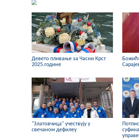
Девето пливање за Часни Крст
Божићн
2025.године
Сараје
"Златовчица" учествују у
Потпис
свечаном дефилеу
суфин
управе