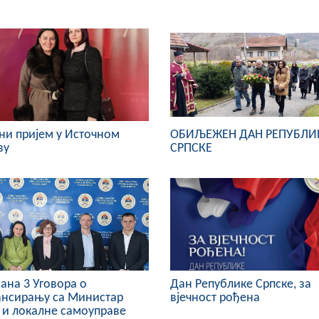
и пријем у Источном
ОБИЉЕЖЕН ДАН РЕПУБЛИ
ву
СРПСКЕ
ана 3 Уговора о
Дан Републике Српске, за
ансирању са Министар
вјечност рођена
 и локалне самоуправе