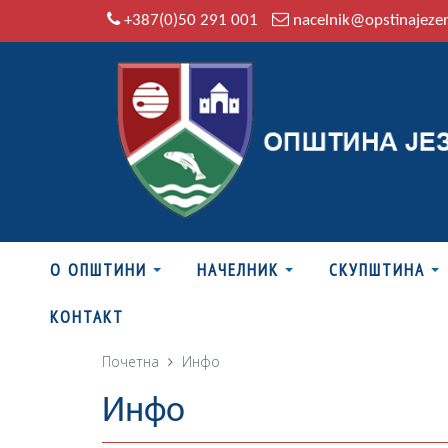
+387(0)50 291 001
nacelnik@opstinajeze
О ОПШТИНИ
НАЧЕЛНИК
СКУПШТИНА
КОНТАКТ
Почетна
Инфо
Инфо