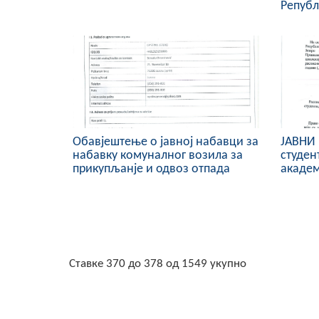
Републ
Обавјештење о јавној набавци за
ЈАВНИ 
набавку комуналног возила за
студен
прикупљанје и одвоз отпада
академ
Ставке 370 до 378 од 1549 укупно