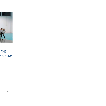
 ФК
јељење
»