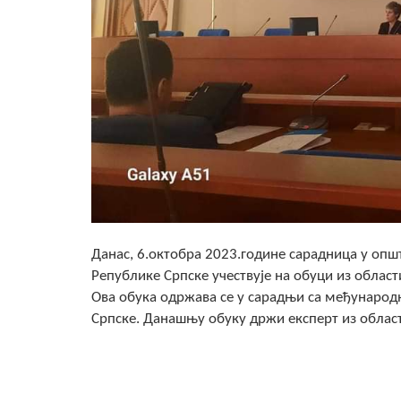
Данас, 6.октобра 2023.године сарадница у опш
Републике Српске учествује на обуци из област
Ова обука одржава се у сарадњи са међународ
Српске. Данашњу обуку држи експерт из област