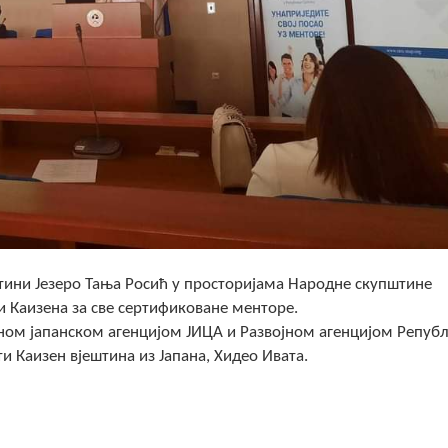
тини Језеро Тања Росић у просторијама Народне скупштине
и Каизена за све сертификоване менторе.
ном јапанском агенцијом ЈИЦА и Развојном агенцијом Репуб
и Каизен вјештина из Јапана, Хидео Ивата.