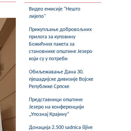
Видео емисије "Нешто
лијепо"
Прикупљање добровољних
прилога за куповину
Божићних пакета за
становнике општине Језеро
који су у потреби
Обиљежавање Данa 30.
пјешадијске дивизије Војске
Републике Српске
Представници општине
Језеро на конференцији
„Упознај Крајину“
Донација 2.500 sadnica šljive