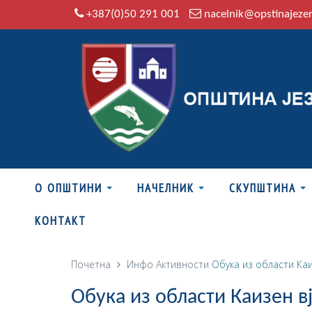
+387(0)50 291 001
nacelnik@opstinajeze
О ОПШТИНИ
НАЧЕЛНИК
СКУПШТИНА
КОНТАКТ
Почетна
Инфо
Активности
Обука из области Ка
Обука из области Каизен в