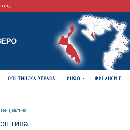
ro.org
ОПШТИНСКА УПРАВА
ИНФО
ФИНАНСИЈЕ
изен вјештина
јештина