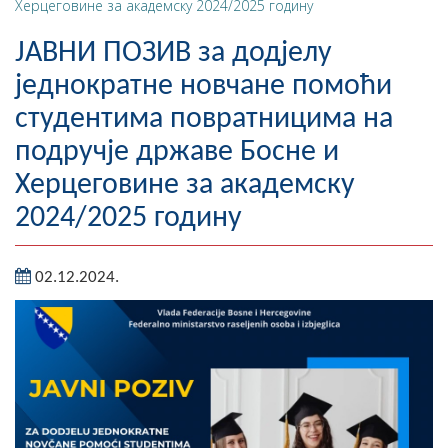
Херцеговине за академску 2024/2025 годину
Географија
ЈАВНИ ПОЗИВ за додјелу
Насељена мјеста
једнократне новчане помоћи
студентима повратницима на
Занимљивости
подручје државе Босне и
Фотогалерија
Херцеговине за академску
НАЧЕЛНИК
2024/2025 годину
О Начелнику
02.12.2024.
Замјеник начелника
Извјештај о раду начелника
СКУПШТИНА
Статут Општине