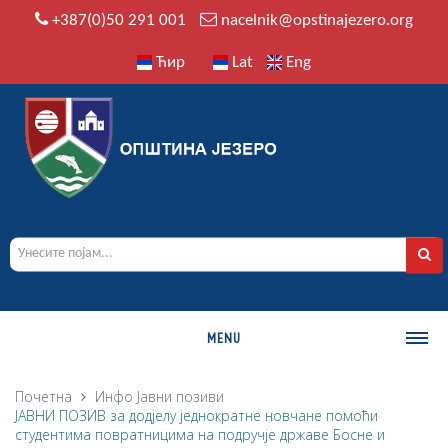
+387(0)50 291 001
nacelnik@opstinajezero.org
Ћир
Lat
Eng
MENU
О ОПШТИНИ
Почетна
Инфо
Јавни позиви
ЈАВНИ ПОЗИВ за додјелу једнократне новчане помоћи
Историја
студентима повратницима на подручје државе Босне и