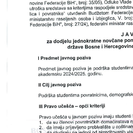
COVID 19
Геоистраживања
ФИНАНСИЈЕ
ПРИВРЕДА
Пољопривреда
Туризам
Спорт
ЦИВИЛНА ЗАШТИТА
КОНТАКТ