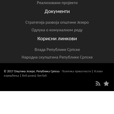
Реализовани пројекти
Документи
Стратегија развоја општине Језеро
Одлука о комуналном реду
Корисни линкови
Влада Републике Српске
Народна скупштина Републике Српске
© 2017 Општина Језеро, Република Српска
Политика приватности
|
Услови
коришћења
|
Веб развој: БитЛаб