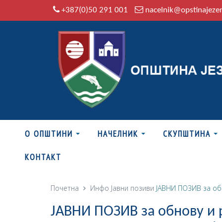
+387(0)50 291 001
nacelnik@opstinajeze
О ОПШТИНИ
НАЧЕЛНИК
СКУПШТИНА
КОНТАКТ
Почетна
Инфо
Јавни позиви
ЈАВНИ ПОЗИВ за обн
ЈАВНИ ПОЗИВ за обнову и 