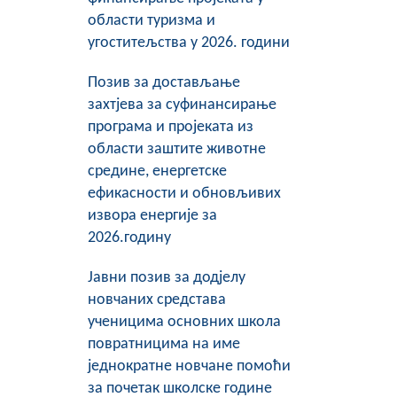
области туризма и
угоститељства у 2026. години
Позив за достављање
захтјева за суфинансирање
програма и пројеката из
области заштите животне
средине, енергетске
ефикасности и обновљивих
извора енергије за
2026.годину
Јавни позив за додјелу
новчаних средстава
ученицима основних школа
повратницима на име
једнократне новчане помоћи
за почетак школске године