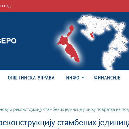
ro.org
ОПШТИНСКА УПРАВА
ИНФО
ФИНАНСИЈЕ
ову и реконструкцију стамбених јединица у циљу повратка на по
реконструкцију стамбених јединиц