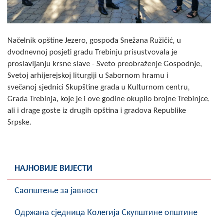
Скупштинско вијеће општине језеро
Састав Скупштине
Načelnik opštine Jezero, gospođa Snežana Ružičić, u
dvodnevnoj posjeti gradu Trebinju prisustvovala je
Службени Гласници
proslavljanju krsne slave - Sveto preobraženje Gospodnje,
Svetoj arhijerejskoj liturgiji u Sabornom hramu i
ОПШТИНСКА УПРАВА
svečanoj sjednici Skupštine grada u Kulturnom centru,
ИНФО
Grada Trebinja, koje je i ove godine okupilo brojne Trebinjce,
ali i drage goste iz drugih opština i gradova Republike
Вијести
Srpske.
Активности
Јавни позиви
НАЈНОВИЈЕ ВИЈЕСТИ
Обавјештења
Саопштење за јавност
Заштита од пожара
Oдржана сједница Колегија Скупштине општине