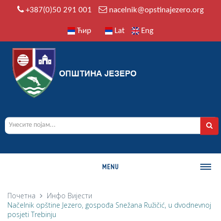
+387(0)50 291 001
nacelnik@opstinajezero.org
Ћир
Lat
Eng
MENU
О ОПШТИНИ
Почетна
Инфо
Вијести
Načelnik opštine Jezero, gospođa Snežana Ružičić, u dvodnevnoj
Историја
posjeti Trebinju