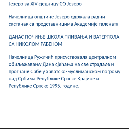
Језеро за XIV сједницу СО Језеро
COVID 19
Начелница општине Језеро одржала радни
Геоистраживања
састанак са представницима Академије талената
ФИНАНСИЈЕ
ДАНАС ПОЧИЊЕ ШКОЛА ПЛИВАЊА И ВАТЕРПОЛА
ПРИВРЕДА
СА НИКОЛОМ РАЂЕНОМ
Пољопривреда
Начелница Ружичић присуствовала централном
обиљежавању Дана сјећања на све страдале и
Туризам
прогнане Србе у хрватско-муслиманском погрому
над Србима Републике Српске Крајине и
Спорт
Републике Српске 1995. године.
ЦИВИЛНА ЗАШТИТА
КОНТАКТ