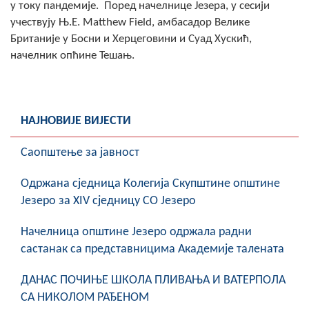
у току пандемије. Поред начелнице Језера, у сесији
COVID 19
учествују Њ.Е. Matthew Field, амбасадор Велике
Британије у Босни и Херцеговини и Суад Хускић,
Геоистраживања
начелник опћине Тешањ.
ФИНАНСИЈЕ
ПРИВРЕДА
НАЈНОВИЈЕ ВИЈЕСТИ
Пољопривреда
Саопштење за јавност
Туризам
Oдржана сједница Колегија Скупштине општине
Спорт
Језеро за XIV сједницу СО Језеро
ЦИВИЛНА ЗАШТИТА
Начелница општине Језеро одржала радни
састанак са представницима Академије талената
КОНТАКТ
ДАНАС ПОЧИЊЕ ШКОЛА ПЛИВАЊА И ВАТЕРПОЛА
СА НИКОЛОМ РАЂЕНОМ