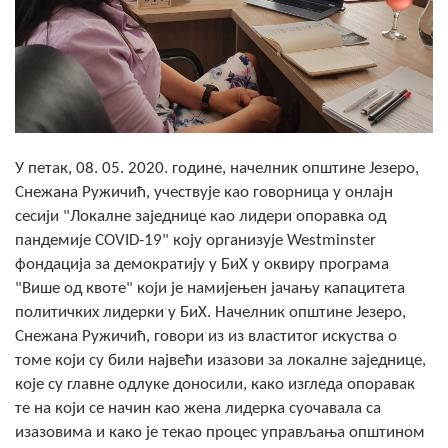
Скупштинско вијеће општине језеро
Састав Скупштине
Службени Гласници
ОПШТИНСКА УПРАВА
У петак, 08. 05. 2020. године, начелник општине Језеро,
Снежана Ружичић, учествује као говорница у онлајн
ИНФО
сесији "Локалне заједнице као лидери опоравка од
Вијести
пандемије COVID-19" коју организује Westminster
фондација за демократију у БиХ у оквиру програма
Активности
"Више од квоте" који је намијењен јачању капацитета
политичких лидерки у БиХ. Начелник општине Језеро,
Јавни позиви
Снежана Ружичић, говори из из властитог искуства о
томе који су били највећи изазови за локалне заједнице,
Обавјештења
које су главне одлуке доносили, како изгледа опоравак
те на који се начин као жена лидерка суочавала са
Заштита од пожара
изазовима и како је текао процес управљања општином