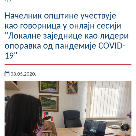
19"
Географија
Начелник општине учествује
Насељена мјеста
као говорница у онлајн сесији
"Локалне заједнице као лидери
Занимљивости
опоравка од пандемије COVID-
Фотогалерија
19"
НАЧЕЛНИК
08.05.2020.
О Начелнику
Замјеник начелника
Извјештај о раду начелника
СКУПШТИНА
Статут Општине