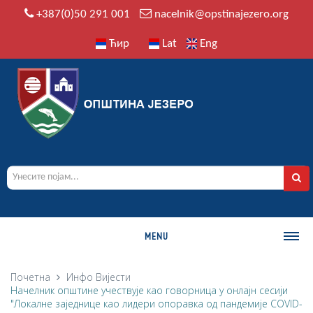
+387(0)50 291 001
nacelnik@opstinajezero.org
Ћир
Lat
Eng
MENU
О ОПШТИНИ
Почетна
Инфо
Вијести
Начелник општине учествује као говорница у онлајн сесији
Историја
"Локалне заједнице као лидери опоравка од пандемије COVID-