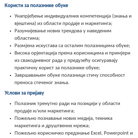
Користи за полазнике обуке
Унапрјеђење индивидуалних компетенција (знања и
вјештина) из области продаје и маркетинга;
Разумијевање нових трендова у наведеним
областима;
Размјена искустава са осталим полазницима обуке;
Висока орјентација према корисницима и примјери
из свакодневног рада у предузећу осигуравају
практичну корист за полазнике обуке;
Завршавањем обуке полазници стичу способност
преноса стеченог знања.
Услови за пријаву
Полазник тренутно ради на позицији у области
продаје и/или маркетинга;
Пожељно познавање нових медија, техника
маркетинга и друштвених мрежа;
Пожељно корисничко предзнање Excel, Powerpoint и