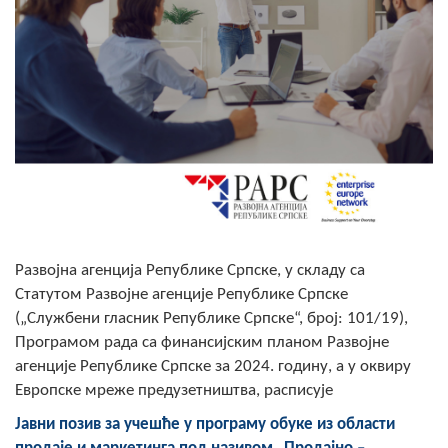
Скупштинско вијеће општине језеро
Састав Скупштине
Службени Гласници
ОПШТИНСКА УПРАВА
ИНФО
Вијести
Развојна агенција Републике Српске, у складу са
Активности
Статутом Развојне агенције Републике Српске
(„Службени гласник Републике Српске“, број: 101/19),
Јавни позиви
Програмом рада са финансијским планом Развојне
агенције Републике Српске за 2024. годину, а у оквиру
Обавјештења
Европске мреже предузетништва, расписује
Заштита од пожара
Јавни позив
за учешће у програму обуке из области