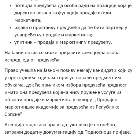
потврда предузећа да особа ради на позицији која је
директно везана за функцију продаје и/или
маркетинга;
изјава о пристанку предузећа да ће бити партнер у
унапређењу продаје и маркетинга;
упитник – продаја и маркетинг у предузећу.
На Јавни позив се може пријавити само једна особа
испред једног предузећа.
Право учешћа на Јавном позиву немају кандидати који су
у претходним годинама присуствовали предметним
обукама, док ће приликом избора предузећа предност
имати она предузећа којима нису пружене услуге из
области продаје и маркетинга у оквиру
„
Продајно –
маркетиншке академије за предузећа из Републике
Српске“.
Агенција задржава право да, уколико је потребно,
затражи додатну документацију од Подносиоца пријаве.