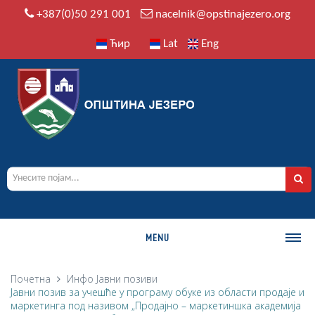
+387(0)50 291 001
nacelnik@opstinajezero.org
Ћир
Lat
Eng
MENU
О ОПШТИНИ
Почетна
Инфо
Јавни позиви
Јавни позив за учешће у програму обуке из области продаје и
Историја
маркетинга под називом „Продајно – маркетиншка академија