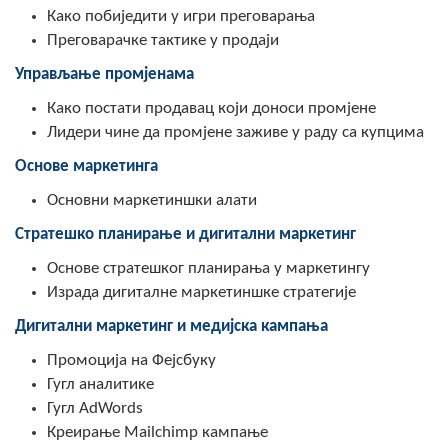
Како побиједити у игри преговарања
Преговарачке тактике у продаји
Управљање промјенама
Како постати продавац који доноси промјене
Лидери чине да промјене заживе у раду са купцима
Основе маркетинга
Основни маркетиншки алати
Стратешко планирање и дигитални маркетинг
Основе стратешког планирања у маркетингу
Израда дигиталне маркетиншке стратегије
Дигитални маркетинг и медијска кампања
Промоција на Фејсбуку
Гугл аналитике
Гугл AdWords
Креирање Mailchimp кампање