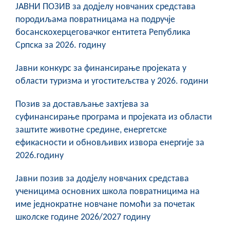
ЈАВНИ ПОЗИВ за додјелу новчаних средстава
породиљама повратницама на подручје
босанскохерцеговачког ентитета Република
Српска за 2026. годину
Јавни конкурс за финансирање пројеката у
области туризма и угоститељства у 2026. години
Позив за достављање захтјева за
суфинансирање програма и пројеката из области
заштите животне средине, енергетске
ефикасности и обновљивих извора енергије за
2026.годину
Јавни позив за додјелу новчаних средстава
ученицима основних школа повратницима на
име једнократне новчане помоћи за почетак
школске године 2026/2027 годину