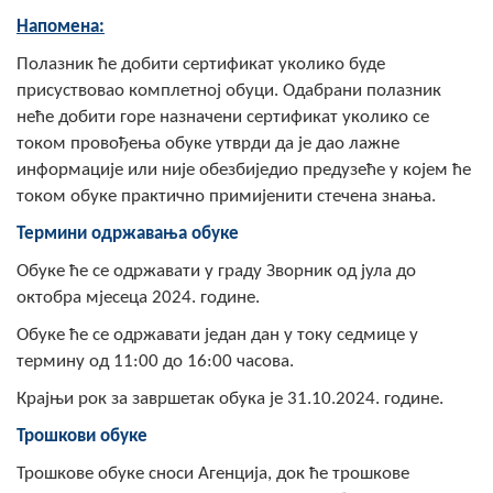
Напомена:
Полазник ће добити сертификат уколико буде
присуствовао комплетној обуци. Одабрани полазник
неће добити горе назначени сертификат уколико се
током провођења обуке утврди да је дао лажне
информације или није обезбиједио предузеће у којем ће
током обуке практично примијенити стечена знања.
Термини одржавања обуке
Обуке ће се одржавати у граду Зворник од јула до
октобра мјесеца 2024. године.
Обуке ће се одржавати један дан у току седмице у
термину од 11:00 до 16:00 часова.
Крајњи рок за завршетак обука је 31.10.2024. године.
Трошкови обуке
Трошкове обуке сноси Агенција, док ће трошкове