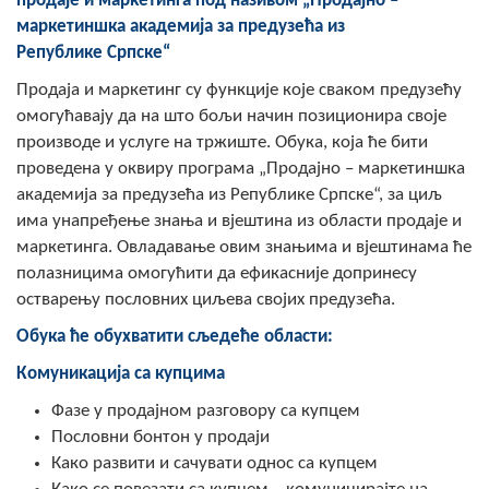
продаје и маркетинга под називом „Продајно –
COVID 19
маркетиншка академија за предузећа из
Републике
Српске“
Геоистраживања
Продаја и маркетинг су функције које сваком предузећу
омогућавају да на што бољи начин позиционира своје
ФИНАНСИЈЕ
производе и услуге на тржиште. Обука, која ће бити
ПРИВРЕДА
проведена у оквиру програма „Продајно – маркетиншка
академија за предузећа из Републике Српске“, за циљ
Пољопривреда
има унапређење знања и вјештина из области продаје и
маркетинга. Овладавање овим знањима и вјештинама ће
Туризам
полазницима омогућити да ефикасније допринесу
остварењу пословних циљева својих предузећа.
Спорт
Обука ће обухватити сљедеће области:
ЦИВИЛНА ЗАШТИТА
Комуникација са купцима
КОНТАКТ
Фазе у продајном разговору са купцем
Пословни бонтон у продаји
Како развити и сачувати однос са купцем