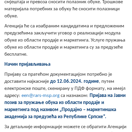
смјештаја и превоза сносити полазник обуке. Трошкове
материјала потребних за обуку ће сносити полазници
обуке.
Агенција ће са изабраним кандидатима и предложеним
предузећима закључити уговор о реализацији модула
обуке из области продаје и маркетинга. Услуге пружања
обуке из области продаје и маркетинга су за предузеће
бесплатне.
Начин пријављивања
Пријаву са пратећом документацијом потребно је
доставити најкасније
до 12.06.2024. године
, путем
електронске поште, скенирану у ПДФ формату, на имејл
адресу:
een@rars-msp.org
са назнаком:
Пријава на Јавни
позив за пружање обука из области продаје и
маркетинга под називом „Продајно – маркетиншка
академија за предузећа из Републике Српске“.
За детаљније информације можете се обратити Агенцији