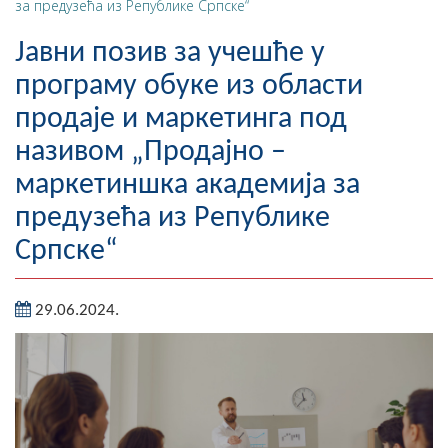
за предузећа из Републике Српске“
Географија
Јавни позив за учешће у
Насељена мјеста
програму обуке из области
продаје и маркетинга под
Занимљивости
називом „Продајно –
Фотогалерија
маркетиншка академија за
НАЧЕЛНИК
предузећа из Републике
Српске“
О Начелнику
Замјеник начелника
29.06.2024.
Извјештај о раду начелника
СКУПШТИНА
Статут Општине