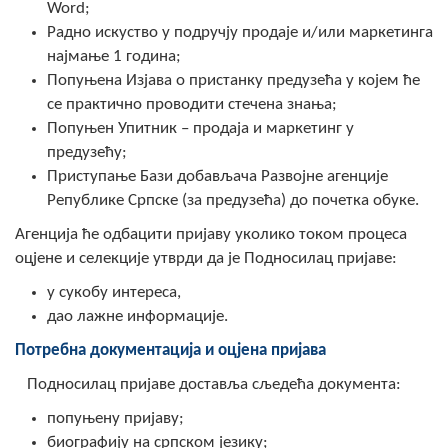
Word;
Радно искуство у подручју продаје и/или маркетинга
најмање 1 година;
Попуњена Изјава о пристанку предузећа у којем ће
се практично проводити стечена знања;
Попуњен Упитник – продаја и маркетинг у
предузећу;
Приступање Бази добављача Развојне агенције
Републике Српске (за предузећа) до почетка обуке.
Агенција ће одбацити пријаву уколико током процеса
оцјене и селекције утврди да је Подносилац пријаве:
у сукобу интереса,
дао лажне информације.
Потребна документација и оцјена пријава
Подносилац пријаве доставља сљедећа документа:
попуњену пријаву;
биографију на српском језику;