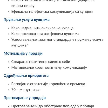
Како се повезати са купцем – комуницирајте на
вишем нивоу
Ефикасна телефонска комуникација са купцем
Пружање услуга купцима
Како надмашити очекивања купаца
Како пословати са захтјевним купцима
Успостављање „златног стандарда у пружању услуга
купцима“
Мотивација у продаји
Стварање позитивне слике о себи
Мотивисање кроз позитивну комуникацију
Одређивање приоритета
Развијање стратегије коришћења времена
70 – минутни сат
Преговарање у продаји
Преговарањем до обостране побједе у продаји