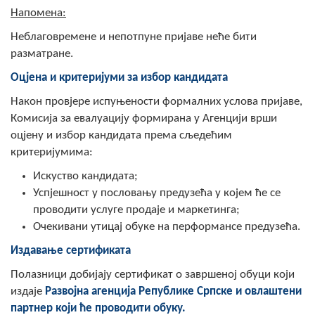
Напомена:
Неблаговремене и непотпуне пријаве неће бити
разматране.
Оцјена и критеријуми за избор кандидата
Након провјере испуњености формалних услова пријаве,
Комисија за евалуацију формирана у Агенцији врши
оцјену и избор кандидата према сљедећим
критеријумима:
Искуство кандидата;
Успјешност у пословању предузећа у којем ће се
проводити услуге продаје и маркетинга;
Очекивани утицај обуке на перформансе предузећа.
Издавање сертификата
Полазници добијају сертификат о завршеној обуци који
издаје
Развојна агенција Републике Српске и овлаштени
партнер који ће проводити обуку.