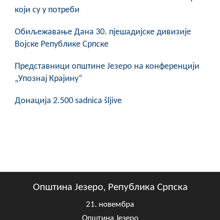
који су у потреби
Обиљежавање Данa 30. пјешадијске дивизије
Војске Републике Српске
Представници општине Језеро на конференцији
„Упознај Крајину“
Донација 2.500 sadnica šljive
Општина Језеро, Република Српска
21. новембра
Општина Језеро