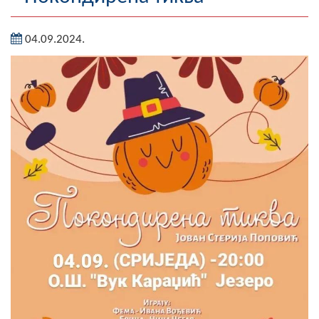
Географија
04.09.2024.
Насељена мјеста
Занимљивости
Фотогалерија
НАЧЕЛНИК
О Начелнику
Замјеник начелника
Извјештај о раду начелника
СКУПШТИНА
Статут Општине