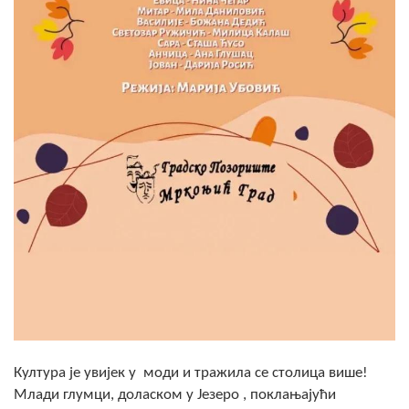
Скупштинско вијеће општине језеро
Састав Скупштине
Службени Гласници
ОПШТИНСКА УПРАВА
ИНФО
Вијести
Активности
Јавни позиви
Обавјештења
Култура је увијек у моди и тражила се столица више!
Заштита од пожара
Млади глумци, доласком у Језеро , поклањајући