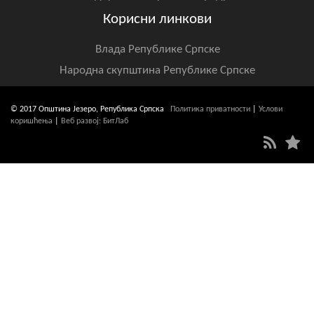
Корисни линкови
Влада Републике Српске
Народна скупштина Републике Српске
© 2017 Општина Језеро, Република Српска
Политика приватности
|
Услови
коришћења
|
Веб развој: БитЛаб