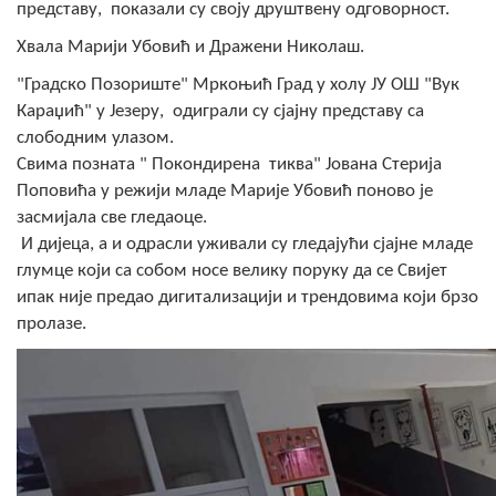
представу, показали су своју друштвену одговорност.
COVID 19
Хвала Марији Убовић и Дражени Николаш.
Геоистраживања
"Градско Позориште" Мркоњић Град у холу ЈУ ОШ "Вук
Караџић" у Језеру, одиграли су сјајну представу са
ФИНАНСИЈЕ
слободним улазом.
ПРИВРЕДА
Свима позната " Покондирена тиква" Јована Стерија
Поповића у режији младе Марије Убовић поново је
Пољопривреда
засмијала све гледаоце.
И дијеца, а и одрасли уживали су гледајући сјајне младе
Туризам
глумце који са собом носе велику поруку да се Свијет
ипак није предао дигитализацији и трендовима који брзо
Спорт
пролазе.
ЦИВИЛНА ЗАШТИТА
КОНТАКТ