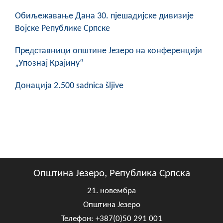
COVID 19
Обиљежавање Данa 30. пјешадијске дивизије
Војске Републике Српске
Геоистраживања
Представници општине Језеро на конференцији
ФИНАНСИЈЕ
„Упознај Крајину“
ПРИВРЕДА
Донација 2.500 sadnica šljive
Пољопривреда
Туризам
Спорт
ЦИВИЛНА ЗАШТИТА
Општина Језеро, Република Српска
КОНТАКТ
21. новембра
Општина Језеро
Телефон: +387(0)50 291 001