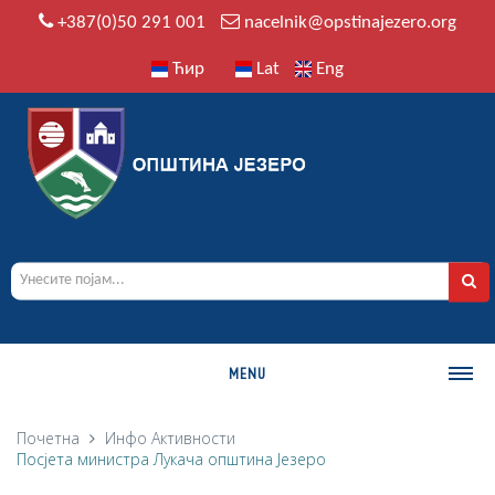
+387(0)50 291 001
nacelnik@opstinajezero.org
Ћир
Lat
Eng
MENU
О ОПШТИНИ
Почетна
Инфо
Активности
Посјета министра Лукача општина Језеро
Историја