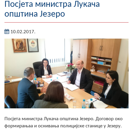
Посјета министра Лукача
Географија
општина Језеро
Насељена мјеста
10.02.2017.
Занимљивости
Фотогалерија
НАЧЕЛНИК
О Начелнику
Замјеник начелника
Извјештај о раду начелника
СКУПШТИНА
Посјета министра Лукача општина Језеро. Договор око
Статут Општине
формирањаа и оснивања полицијске станице у Језеру.