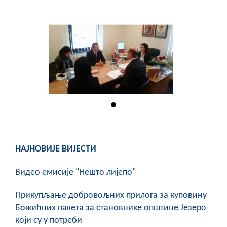
Скупштинско вијеће општине језеро
Састав Скупштине
Службени Гласници
ОПШТИНСКА УПРАВА
ИНФО
Вијести
Активности
НАЈНОВИЈЕ ВИЈЕСТИ
Јавни позиви
Видео емисије "Нешто лијепо"
Обавјештења
Прикупљање добровољних прилога за куповину
Божићних пакета за становнике општине Језеро
Заштита од пожара
који су у потреби