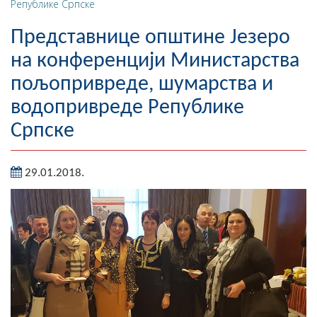
Републике Српске
Географија
Представнице општине Језеро
Насељена мјеста
на конференцији Министарства
пољопривреде, шумарства и
Занимљивости
водопривреде Републике
Фотогалерија
Српске
НАЧЕЛНИК
29.01.2018.
О Начелнику
Замјеник начелника
Извјештај о раду начелника
СКУПШТИНА
Статут Општине