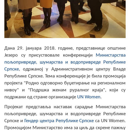
Скупштинско вијеће општине језеро
Састав Скупштине
Службени Гласници
ОПШТИНСКА УПРАВА
Дана 29. јануара 2018. године, представнице општине
Језеро су присуствовале конференцији
Министарства
ИНФО
пољопривреде, шумарства и водопривреде Републике
Вијести
Српске
, одржаној у Административном центру Владе
Републике Српске. Тема конференције је била промоција
Активности
пројекта "Родно одговорно буџетирање на регионалном
нивоу" и "Подршка женам руралног краја", који су
Јавни позиви
подржани од стране организације
UN Women
.
Пројекат представља наставак сарадње Министарства
Обавјештења
пољопривреде, шумарства и водопривреде Републике
Заштита од пожара
Српске и
Гендер центра Републике Српске
са UN Women.
Промоцијом Министарство има за циљ да скрене пажњу