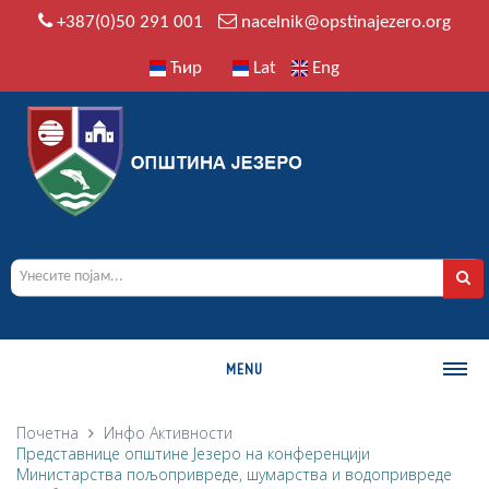
+387(0)50 291 001
nacelnik@opstinajezero.org
Ћир
Lat
Eng
MENU
О ОПШТИНИ
Почетна
Инфо
Активности
Представнице општине Језеро на конференцији
Историја
Министарства пољопривреде, шумарства и водопривреде