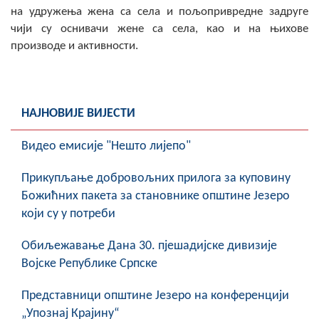
COVID 19
на удружења жена са села и пољопривредне задруге
чији су оснивачи жене са села, као и на њихове
Геоистраживања
производе и активности.
ФИНАНСИЈЕ
ПРИВРЕДА
НАЈНОВИЈЕ ВИЈЕСТИ
Пољопривреда
Видео емисије "Нешто лијепо"
Туризам
Прикупљање добровољних прилога за куповину
Божићних пакета за становнике општине Језеро
Спорт
који су у потреби
ЦИВИЛНА ЗАШТИТА
Обиљежавање Данa 30. пјешадијске дивизије
КОНТАКТ
Војске Републике Српске
Представници општине Језеро на конференцији
„Упознај Крајину“