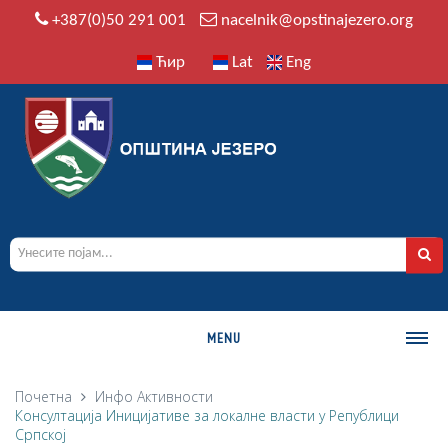
+387(0)50 291 001
nacelnik@opstinajezero.org
Ћир
Lat
Eng
MENU
О ОПШТИНИ
Почетна
Инфо
Активности
Консултација Иницијативе за локалне власти у Републици
Историја
Српској