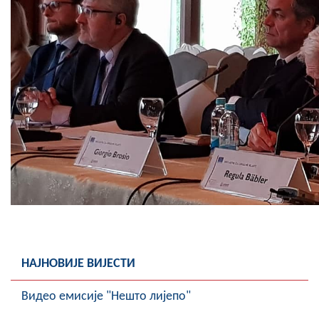
COVID 19
Геоистраживања
ФИНАНСИЈЕ
ПРИВРЕДА
Пољопривреда
Туризам
Спорт
ЦИВИЛНА ЗАШТИТА
КОНТАКТ
НАЈНОВИЈЕ ВИЈЕСТИ
Видео емисије "Нешто лијепо"