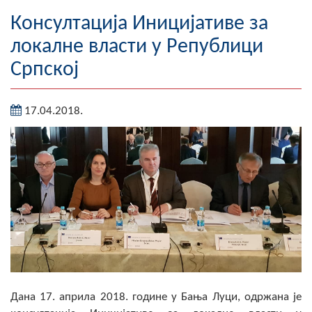
Географија
Консултација Иницијативе за
локалне власти у Републици
Насељена мјеста
Српској
Занимљивости
17.04.2018.
Фотогалерија
НАЧЕЛНИК
О Начелнику
Замјеник начелника
Извјештај о раду начелника
СКУПШТИНА
Статут Општине
Дана 17. априла 2018. године у Бања Луци, одржана је