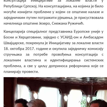
консултација Иницијативе за локалне власти у
Скупштинско вијеће општине језеро
Републици Српској. На консултацијама, на којима је било
могуће изнијети проблеме у којем се општине налазе и
Састав Скупштине
заједничким путем потражити рјешења, је присуствовала
начелница општине Језеро, Снежана Ружичић.
Службени Гласници
Канцеларија специјалног представника Еуропске уније у
Босни и Херцеговини, заједно с УСАИД-ом и Амбасадом
ОПШТИНСКА УПРАВА
Швајцарске, покренула је Иницијативу за локалне власти
ИНФО
18. октобра 2017. године и окупила заједничку комисију
стручњака за потребе провођења консултација с
Вијести
локалним властима и идентифицирања системских
проблема, а све у циљу доприноса реформама које се
Активности
планирају провести.
Јавни позиви
Обавјештења
Заштита од пожара