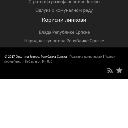
Стратегија развоја општине Језеро
Одлука о комуналном реду
Корисни линкови
Влада Републике Српске
Народна скупштина Републике Српске
© 2017 Општина Језеро, Република Српска
Политика приватности
|
Услови
коришћења
|
Веб развој: БитЛаб