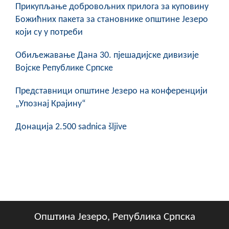
Прикупљање добровољних прилога за куповину
Божићних пакета за становнике општине Језеро
који су у потреби
Обиљежавање Данa 30. пјешадијске дивизије
Војске Републике Српске
Представници општине Језеро на конференцији
„Упознај Крајину“
Донација 2.500 sadnica šljive
Општина Језеро, Република Српска