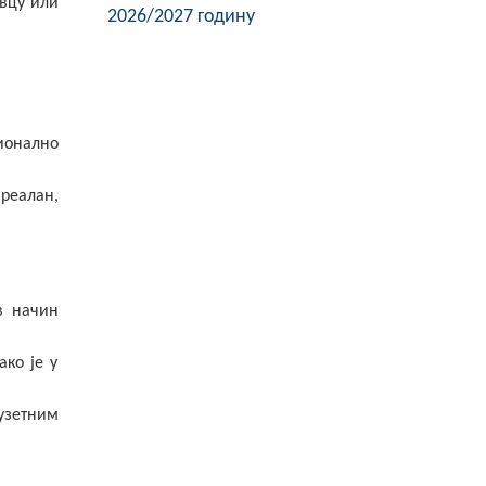
овцу или
2026/2027 годину
ионално
реалан,
в начин
ако је у
узетним