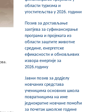
области туризма и
угоститељства у 2026. години
Позив за достављање
захтјева за суфинансирање
програма и пројеката из
области заштите животне
средине, енергетске
ефикасности и обновљивих
извора енергије за
ова.
2026.годину
Јавни позив за додјелу
новчаних средстава
ученицима основних школа
повратницима на име
једнократне новчане помоћи
за почетак школске године