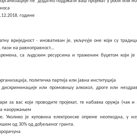
 организације ће додатно подржати ваш пројекат у роби или н
зноса
.12.2018. године
тну вриједност - иновативан је, укључује оне који су традиц
 пази на равноправност...
ремена, са људским ресурсима и траженим буџетом који је 
рганизација, политичка партија или јавна институција
и дискриминације или промовишу алкохол, дроге или нездра
ри за вас који проводите пројекат, те набавка оружја (чак и 
 са наоружањем
е. Уколико је куповина електронске опреме неопходна, у из
ишем од 30% од дођељеног гранта.
ирорачуна