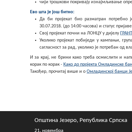
чији трошкови покривају изнајмљивање опр
Ево шта је још битно:
Да би пројекат био разматран потребно 
30.07.2018. (до 14:00 часова) и статус пријав
Свој пројекат почни на ЛОНЦУ у дијелу
ГРАНТ
Уколико пројекат побиједи у кампањи, груп
сагласност за рад, уколико је потребан од 
И за крај, не брини како треба осмислити и на
корак по корак -
Како до пројекта Омладинске ба
Такођер, прочитај више и о
Омладинској банци Ј
Општина Језеро, Република Српска
21. новембра