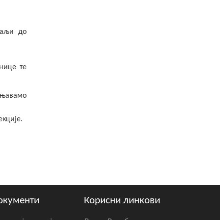
шаљи до
днице те
ашњавамо
екције.
окументи
Корисни линкови