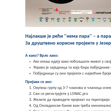
Најлакше је рећи ''нема пара'' – а пар
За друштвено корисне пројекте у Језе
А како? Врло лако:
Ако имаш идеју како побољшати живот у својо
Управо је заједница та која бира побједнике и
Побједници су они пројекти с највећим број
Пријави се ако:
Окупиш групу од 3-7 чланова и чланица изме
Сви се региструјете у LONAC.pro
Желите да проведете пројекат на територији
Од Омладинске банке вам треба минимално