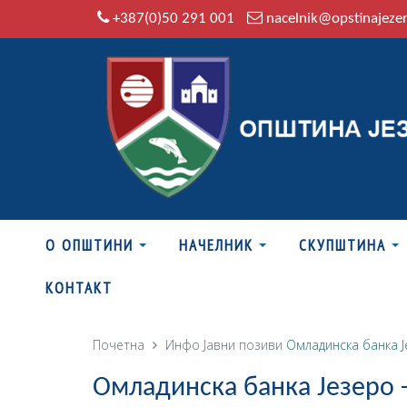
+387(0)50 291 001
nacelnik@opstinajeze
О ОПШТИНИ
НАЧЕЛНИК
СКУПШТИНА
КОНТАКТ
Почетна
Инфо
Јавни позиви
Омладинска банка Ј
Омладинска банка Језеро -