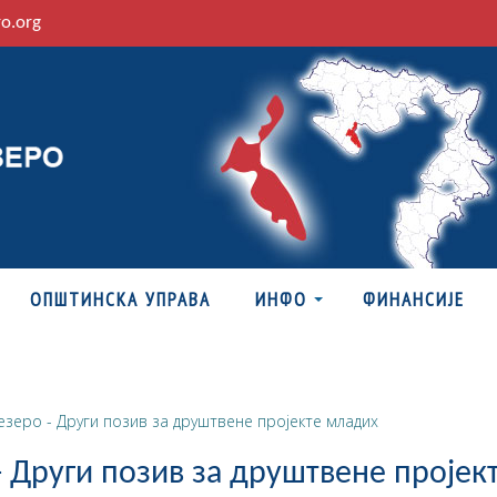
ro.org
ОПШТИНСКА УПРАВА
ИНФО
ФИНАНСИЈЕ
езеро - Други позив за друштвене пројекте младих
 Други позив за друштвене пројек