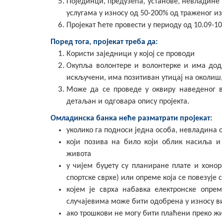
Појединци, предузећа, установе, невладине
услугама у износу од 50-200% од траженог и
Пројекат ћете провести у периоду од 10.09-10
Поред тога, пројекат треба да:
Користи заједници у којој се проводи
Окупља волонтере и волонтерке и има дода
искључени, има позитиван утицај на околиш,
Може да се проведе у оквиру наведеног в
детаљан и одговара опису пројекта.
Омладинска банка неће разматрати пројекат:
уколико га подноси једна особа, невладина о
који позива на било који облик насиља 
живота
у чијем буџету су планиране плате и хонора
спортске сврхе) или опреме која се повезује
којем је сврха набавка електронске опрем
случајевима може бити одобрена у износу в
ако трошкови не могу бити плаћени преко ж