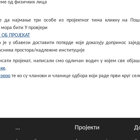
еме од физичких лица
је да најмање три особе из пројектног тима кликну на По
е мора бити У провјери
 ОБ ПРОЈЕКАТ
а је у обавези доставити потврде које доказују допринос заје
власника простора/надлежне институције
писати пројекат, написали смо одличан водич у којем све обј
нке
.
езеро
те ко су чланови и чланице одбора који раде први круг сел
...
Пројекти
Д