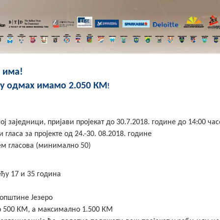
а има!
ру одмах имамо 2.050 КМ
!
ј заједници, пријави пројекат до 30.7.2018. године до 14:00 час
 гласа за пројекте од 24.-30. 08.2018. године
ем гласова (минимално 50)
ђу 17 и 35 година
 општине Језеро
 500 КМ, а максимално 1.500 КМ