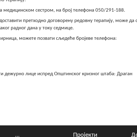
медицинском сестром, на број телефона 050/291-188.
ставити претходно договорену редовну терапију, може да с
ваког радног дана у току седмице.
ница, можете позвати сљедеће бројеве телефона:
дежурно лице испред Општинског кризног штаба: Драган
...
Пројекти
Д