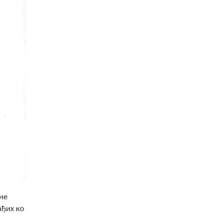
не
ађих ко