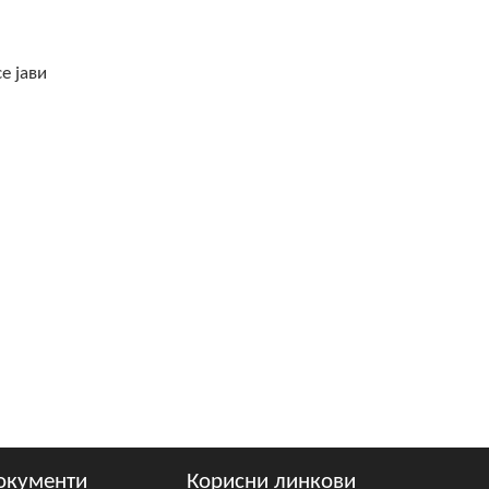
е јави
окументи
Корисни линкови