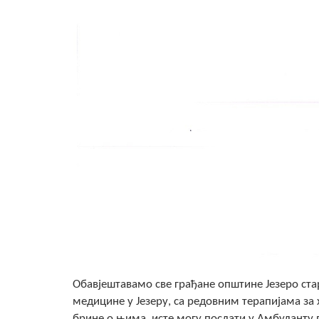
Обавјештавамо све грађане општине Језеро ста
медицине у Језеру, са редовним терапијама за 
брине о њима, исте могу послати у Амбуланту п