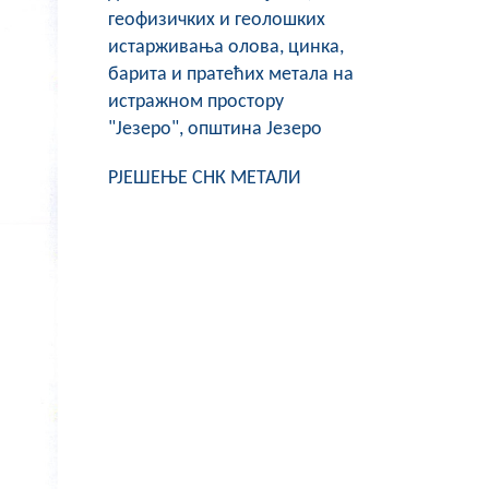
геофизичких и геолошких
истарживања олова, цинка,
барита и пратећих метала на
истражном простору
"Језеро", општина Језеро
РЈЕШЕЊЕ СНК МЕТАЛИ