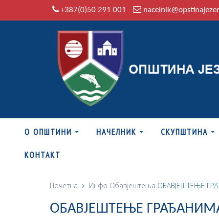
+387(0)50 291 001
nacelnik@opstinajeze
О ОПШТИНИ
НАЧЕЛНИК
СКУПШТИНА
КОНТАКТ
Почетна
Инфо
Обавјештења
ОБАВЈЕШТЕЊЕ ГР
ОБАВЈЕШТЕЊЕ ГРАЂАНИМ