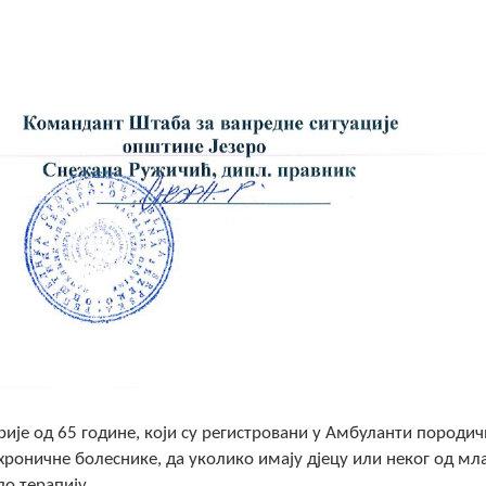
рије од 65 године, који су регистровани у Амбуланти породич
хроничне болеснике, да уколико имају дјецу или неког од мл
о терапију.