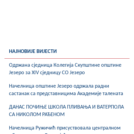
НАЈНОВИЈЕ ВИЈЕСТИ
Oдржана сједница Колегија Скупштине општине
Језеро за XIV сједницу СО Језеро
Начелница општине Језеро одржала радни
састанак са представницима Академије талената
ДАНАС ПОЧИЊЕ ШКОЛА ПЛИВАЊА И ВАТЕРПОЛА
СА НИКОЛОМ РАЂЕНОМ
Начелница Ружичић присуствовала централном