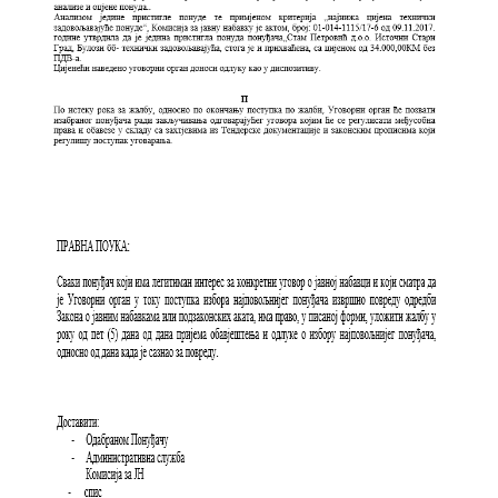
Скупштинско вијеће општине језеро
Састав Скупштине
Службени Гласници
ОПШТИНСКА УПРАВА
ИНФО
Вијести
Активности
Јавни позиви
Обавјештења
Заштита од пожара