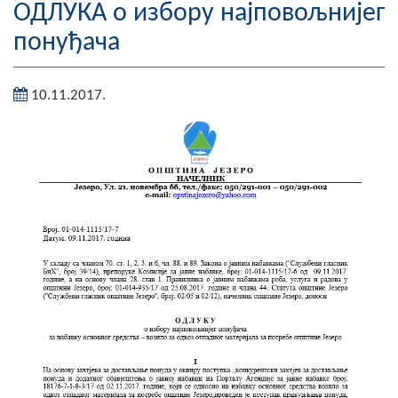
ОДЛУКА о избору најповољнијег
Географија
понуђача
Насељена мјеста
10.11.2017.
Занимљивости
Фотогалерија
НАЧЕЛНИК
О Начелнику
Замјеник начелника
Извјештај о раду начелника
СКУПШТИНА
Статут Општине