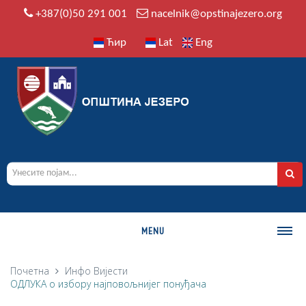
+387(0)50 291 001
nacelnik@opstinajezero.org
Ћир
Lat
Eng
MENU
О ОПШТИНИ
Почетна
Инфо
Вијести
ОДЛУКА о избору најповољнијег понуђача
Историја