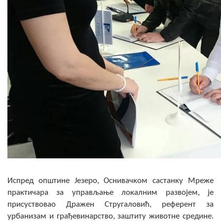
Испред општине Језеро, Оснивачком састанку Мреже
практичара за управљање локалним развојем, је
присуствовао Дражен Стругаловић, референт за
урбанизам и грађевинарство, заштиту животне средине.