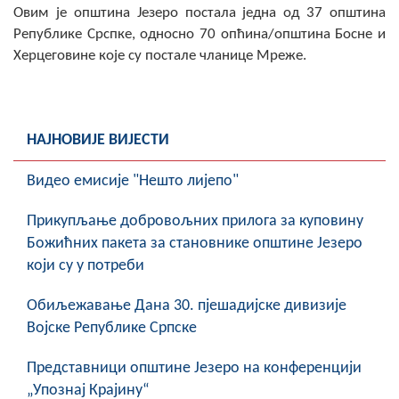
Овим је општина Језеро постала једна од 37 општина
Републике Срспке, односно 70 опћина/општина Босне и
Херцеговине које су постале чланице Мреже.
НАЈНОВИЈЕ ВИЈЕСТИ
Видео емисије "Нешто лијепо"
Прикупљање добровољних прилога за куповину
Божићних пакета за становнике општине Језеро
који су у потреби
Обиљежавање Данa 30. пјешадијске дивизије
Војске Републике Српске
Представници општине Језеро на конференцији
„Упознај Крајину“