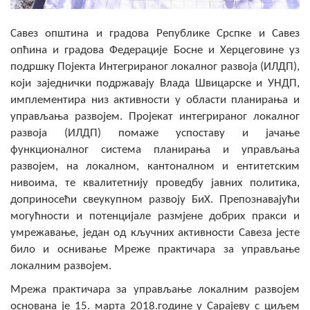
Скупштинско вијеће општине језеро
Савез општина и градова Републике Срспке и Савез
Састав Скупштине
опћина и градова Федерације Босне и Херцеговине уз
подршку Појекта Интегрираног локалног развоја (ИЛДП),
Службени Гласници
који заједнички подржавају Влада Швицарске и УНДП,
имплементира низ активности у области планирања и
ОПШТИНСКА УПРАВА
управљања развојем. Пројекат интегрираног локалног
развоја (ИЛДП) помаже успоставу и јачање
ИНФО
функционалног система планирања и управљања
Вијести
развојем, на локалном, кантоналном и ентитетским
нивоима, те квалитетнију проведбу јавних политика,
Активности
доприносећи свеукупном развоју БиХ. Препознавајући
могућности и потенцијале размјене добрих пракси и
Јавни позиви
умрежавање, један од кључних активности Савеза јесте
било и оснивање Мреже практичара за управљање
Обавјештења
локалним развојем.
Заштита од пожара
Мрежа практичара за управљање локалним развојем
основана је 15. марта 2018.године у Сарајеву с циљем