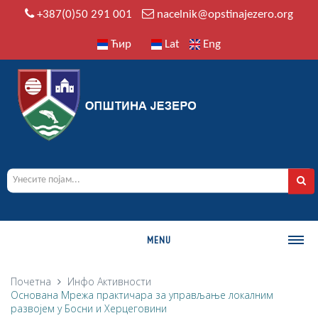
+387(0)50 291 001
nacelnik@opstinajezero.org
Ћир
Lat
Eng
MENU
О ОПШТИНИ
Почетна
Инфо
Активности
Основана Мрежа практичара за управљање локалним
Историја
развојем у Босни и Херцеговини