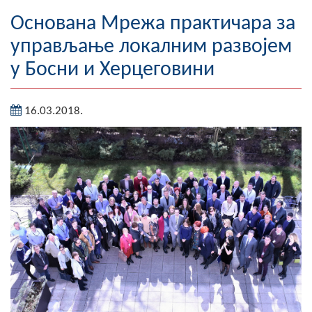
Географија
Основана Мрежа практичара за
управљање локалним развојем
Насељена мјеста
у Босни и Херцеговини
Занимљивости
16.03.2018.
Фотогалерија
НАЧЕЛНИК
О Начелнику
Замјеник начелника
Извјештај о раду начелника
СКУПШТИНА
Статут Општине