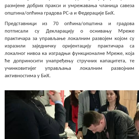
COVID 19
размјене добрих пракси и умрежавања чланица савеза
општина/опћина градова РС-а и Федерације БиХ.
Геоистраживања
Представници из 70 опћина/општина и градова
потписали су Декларацију о оснивању Мреже
ФИНАНСИЈЕ
практичара за управљање локалним развојем којом су
изразили заједничку оријентацију практичара са
ПРИВРЕДА
локалног нивоа ка изградњи функционалне Мреже, која
Пољопривреда
ће доприносити унапређењу стручних капацитета, те
учинковитијег управљања локалним развојним
Туризам
активностима у БиХ.
Спорт
ЦИВИЛНА ЗАШТИТА
КОНТАКТ