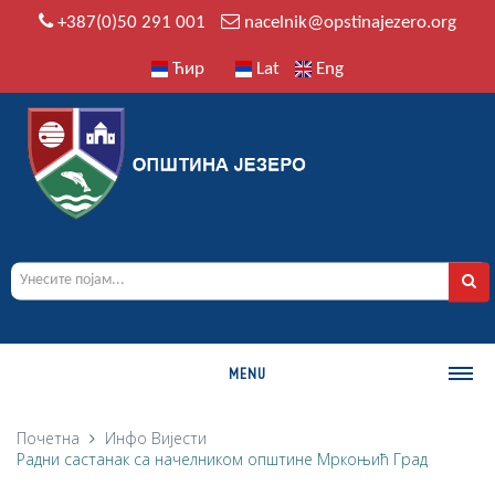
+387(0)50 291 001
nacelnik@opstinajezero.org
Ћир
Lat
Eng
MENU
О ОПШТИНИ
Почетна
Инфо
Вијести
Pадни састанак са начелником општине Мркоњић Град
Историја