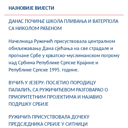
COVID 19
НАЈНОВИЈЕ ВИЈЕСТИ
Геоистраживања
ДАНАС ПОЧИЊЕ ШКОЛА ПЛИВАЊА И ВАТЕРПОЛА
СА НИКОЛОМ РАЂЕНОМ
ФИНАНСИЈЕ
Начелница Ружичић присуствовала централном
ПРИВРЕДА
обиљежавању Дана сјећања на све страдале и
Пољопривреда
прогнане Србе у хрватско-муслиманском погрому
над Србима Републике Српске Крајине и
Туризам
Републике Српске 1995. године.
Спорт
ВУЧИЋ У ЈЕЗЕРУ: ПОСЈЕТИО ПОРОДИЦУ
ПАЛАЛИЋ, СА РУЖИЧИЋЕВОМ РАЗГОВАРАО О
ЦИВИЛНА ЗАШТИТА
ПРИОРИТЕТНИМ ПРОЈЕКТИМА И НАЈАВИО
ПОДРШКУ СРБИЈЕ
КОНТАКТ
РУЖИЧИЋ ПРИСУСТВОВАЛА ДОЧЕКУ
ПРЕДСЈЕДНИКА СРБИЈЕ У СИТНИЦИ