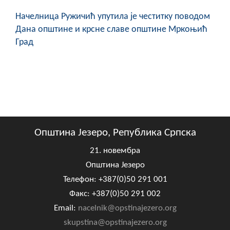
Начелница Ружичић упутила је честитку поводом
Дана општине и крсне славе општине Мркоњић
Град
Општина Језеро, Република Српска
21. новембра
Општина Језеро
Телефон: +387(0)50 291 001
Факс: +387(0)50 291 002
Email:
nacelnik@opstinajezero.org
skupstina@opstinajezero.org