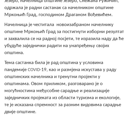
Језеро, начелница општине Језеро, Снежана Ружичић,
Скупштинско вијеће општине језеро
одржала је радни састанак са начелником општине
Мркоњић Град, господином Драганом Вођевићем.
Састав Скупштине
Начелница је честитала новоизабраном начелнику
општине Мркоњић Град за постигнути изборни резултат
Службени Гласници
и захвалила се на радној посјети, те изразила наду да ће
убудуће заједнички радити на унапређењу својих
ОПШТИНСКА УПРАВА
општина.
ИНФО
Тема састанка била је рад општина у условима
Вијести
пандемије
-19, као и размјена искустава у раду
COVID
општинских начелника и тренутни пројекти у
Активности
општинама. Овом приликом, разговарано је о
могућностима међусобне сарадње и реализације
Јавни позиви
заједничких пројеката из области туризма и екологије,
те је исказана спремност за разним видовима сарадње
Обавјештења
двије општине.
Заштита од пожара