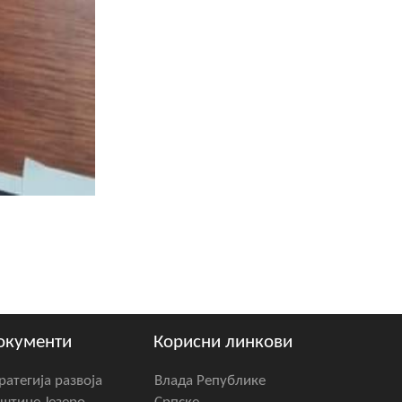
окументи
Корисни линкови
ратегија развоја
Влада Републике