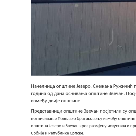
Начелница општине Језеро, Снежана Ружичић 
година од дана оснивања општине Звечан. Посј
између двије општине.
Представници општине Звечан посјетили су општ
потписивање Повеље о братимљењу између општине З
општина Језеро и Звечан кроз размјену искустава и п
Србије и Републике Српске.