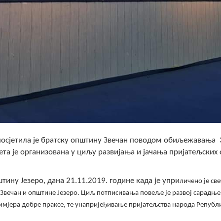
посјетила је братску општину Звечан поводом обиљежавања 
ета је организована у циљу развијања и јачања пријатељских
ину Језеро, дана 21.11.2019. године када је упри
личено је св
вечан и општине Језеро. Циљ потписивања повеље је развој сарадње
римјера добре праксе, те унапријеђивање пријатељства народа Републ