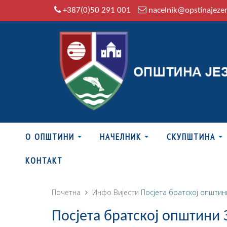
+387(0)50 291 001
nacelnik@opstinajeze
О ОПШТИНИ
НАЧЕЛНИК
СКУПШТИНА
КОНТАКТ
Почетна
Инфо
Вијести
Посјета братској општин
Посјета братској општини 