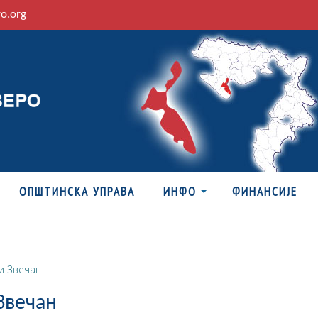
ro.org
ОПШТИНСКА УПРАВА
ИНФО
ФИНАНСИЈЕ
и Звечан
Звечан