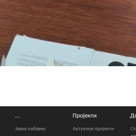
...
Пројекти
Д
Јавне набавке
Актуелни пројекти
Ст