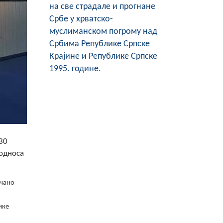
на све страдале и прогнане
Србе у хрватско-
муслиманском погрому над
Србима Републике Српске
Крајине и Републике Српске
1995. године.
30
 односа
ечано
ике