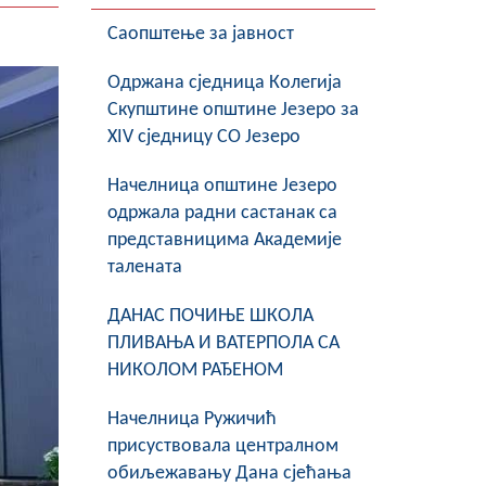
Саопштење за јавност
Oдржана сједница Колегија
Скупштине општине Језеро за
XIV сједницу СО Језеро
Начелница општине Језеро
одржала радни састанак са
представницима Академије
талената
ДАНАС ПОЧИЊЕ ШКОЛА
ПЛИВАЊА И ВАТЕРПОЛА СА
НИКОЛОМ РАЂЕНОМ
Начелница Ружичић
присуствовала централном
обиљежавању Дана сјећања