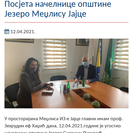
Посјета начелнице општине
Географија
Језеро Меџлису Јајце
Насељена мјеста
12.04.2021.
Занимљивости
Фотогалерија
НАЧЕЛНИК
О Начелнику
Замјеник начелника
Извјештај о раду начелника
СКУПШТИНА
У просторијама Меџлиса ИЗ-е Јајце главни имам проф.
Статут Општине
Зехрудин еф Хаџић дана, 12.04.2021.године је угостио