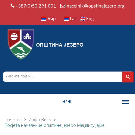
+387(0)50 291 001
nacelnik@opstinajezero.org
Ћир
Lat
Eng
MENU
О ОПШТИНИ
Почетна
Инфо
Вијести
Посјета начелнице општине Језеро Меџлису Јајце
Историја