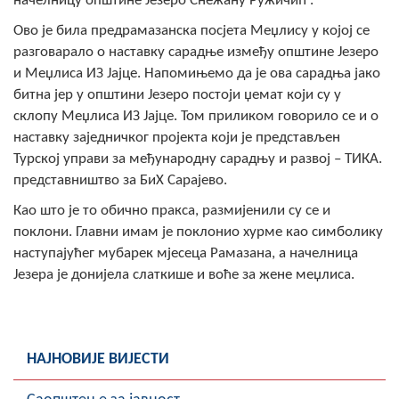
начелницу општине Језеро Снежану Ружичић .
Скупштинско вијеће општине језеро
Ово је била предрамазанска посјета Меџлису у којој се
разговарало о наставку сарадње између општине Језеро
Састав Скупштине
и Меџлиса ИЗ Јајце. Напомињемо да је ова сарадња јако
битна јер у општини Језеро постоји џемат који су у
Службени Гласници
склопу Меџлиса ИЗ Јајце. Том приликом говорило се и о
наставку заједничког пројекта који је представљен
ОПШТИНСКА УПРАВА
Турској управи за међународну сарадњу и развој – ТИКА.
ИНФО
представништво за БиХ Сарајево.
Вијести
Као што је то обично пракса, размијенили су се и
поклони. Главни имам је поклонио хурме као симболику
Активности
наступајућег мубарек мјесеца Рамазана, а начелница
Језера је донијела слаткише и воће за жене меџлиса.
Јавни позиви
Обавјештења
НАЈНОВИЈЕ ВИЈЕСТИ
Заштита од пожара