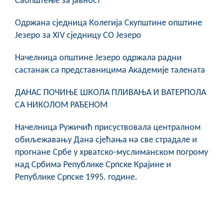
Саопштење за јавност
COVID 19
Oдржана сједница Колегија Скупштине општине
Геоистраживања
Језеро за XIV сједницу СО Језеро
ФИНАНСИЈЕ
Начелница општине Језеро одржала радни
састанак са представницима Академије талената
ПРИВРЕДА
Пољопривреда
ДАНАС ПОЧИЊЕ ШКОЛА ПЛИВАЊА И ВАТЕРПОЛА
СА НИКОЛОМ РАЂЕНОМ
Туризам
Начелница Ружичић присуствовала централном
Спорт
обиљежавању Дана сјећања на све страдале и
прогнане Србе у хрватско-муслиманском погрому
ЦИВИЛНА ЗАШТИТА
над Србима Републике Српске Крајине и
Републике Српске 1995. године.
КОНТАКТ