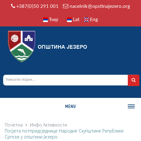
+387(0)50 291 001
nacelnik@opstinajezero.org
Ћир
Lat
Eng
MENU
О ОПШТИНИ
Почетна
Инфо
Активности
Посјета потпредсједнице Народне Скупштине Републике
Историја
Српске у општини Језеро