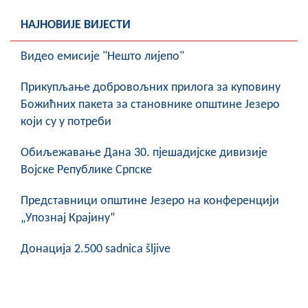
COVID 19
НАЈНОВИЈЕ ВИЈЕСТИ
Геоистраживања
Видео емисије "Нешто лијепо"
ФИНАНСИЈЕ
Прикупљање добровољних прилога за куповину
ПРИВРЕДА
Божићних пакета за становнике општине Језеро
који су у потреби
Пољопривреда
Обиљежавање Данa 30. пјешадијске дивизије
Туризам
Војске Републике Српске
Спорт
Представници општине Језеро на конференцији
„Упознај Крајину“
ЦИВИЛНА ЗАШТИТА
Донација 2.500 sadnica šljive
КОНТАКТ