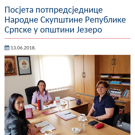
Географија
Посјета потпредсједнице
Народне Скупштине Републике
Насељена мјеста
Српске у општини Језеро
Занимљивости
13.06.2018.
Фотогалерија
НАЧЕЛНИК
О Начелнику
Замјеник начелника
Извјештај о раду начелника
СКУПШТИНА
Статут Општине