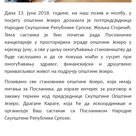
Скупштинско вијеће општине језеро
Дана 13. јуна 2018. године, на наш позив и молбу, у
Састав Скупштине
посјету општини Језеро долазила је потпредсједница
Народне Скупштине Републике Српске, Жељка Стојичић.
Службени Гласници
Тема састанка је био почетак рада Посланичке
канцеларије у просторијама зграде општине Језеро у
ОПШТИНСКА УПРАВА
мјесецу јуну, а све у циљу омогућавања становништву да
буде саслушано и да се покуша изаћи у сусрет при
ИНФО
омогућавању здравог, финанскијски и друштвено
прихватљивог живот на подручју општине Језеро.
Вијести
Позивамо све становнике општине Језеро, који имају
Активности
питања за Посланика, да изразе интерес за разговор и
закажу термин код предсједнице Скупштине Општине
Јавни позиви
Језеро, Драгане Караге, која ће да искоординише и
организује Ваш састанак са Послаником Народне
Обавјештења
Скупштине Републике Српске.
Заштита од пожара