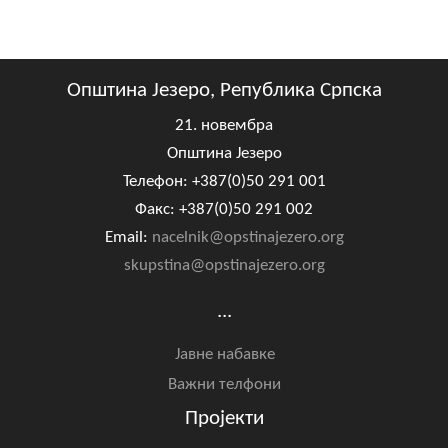
Општина Језеро, Република Српска
21. новембра
Општина Језеро
Телефон: +387(0)50 291 001
Факс: +387(0)50 291 002
Email:
nacelnik@opstinajezero.org
skupstina@opstinajezero.org
...
Јавне набавке
Важни телфони
Пројекти