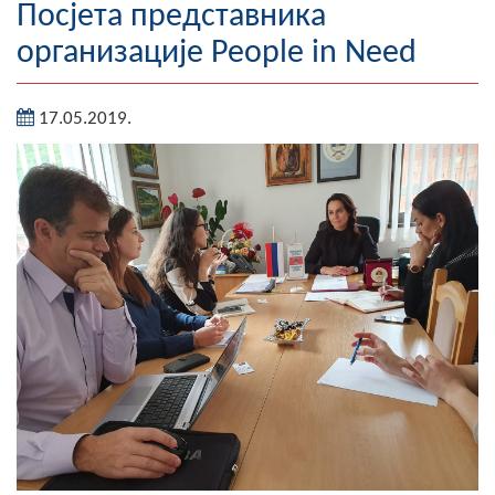
Посјета представника
Географија
организације People in Need
Насељена мјеста
17.05.2019.
Занимљивости
Фотогалерија
НАЧЕЛНИК
О Начелнику
Замјеник начелника
Извјештај о раду начелника
СКУПШТИНА
Статут Општине