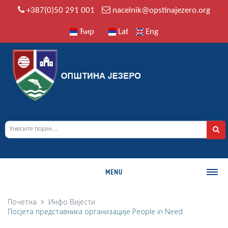
+387(0)50 291 001
nacelnik@opstinajezero.org
Ћир
Lat
Eng
MENU
О ОПШТИНИ
Почетна
Инфо
Вијести
Посјета представника организације People in Need
Историја