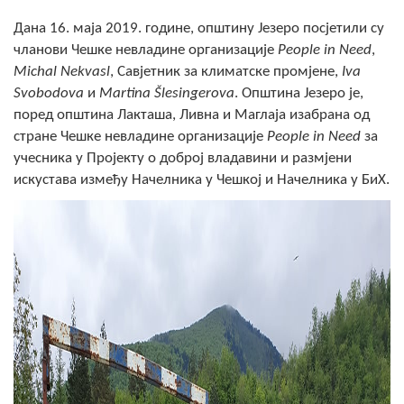
Скупштинско вијеће општине језеро
Дана 16. маја 2019. године, општину Језеро посјетили су
чланови Чешке невладине организације
People in Need
,
Састав Скупштине
Michal Nekvasl
, Савјетник за климатске промјене,
Iva
Svobodova
и
Martina Šlesingerova
. Општина Језеро је,
Службени Гласници
поред општина Лакташа, Ливна и Маглаја изабрана од
стране Чешке невладине организације
People in Need
за
ОПШТИНСКА УПРАВА
учесника у Пројекту о доброј владавини и размјени
искустава између Начелника у Чешкој и Начелника у БиХ.
ИНФО
Вијести
Активности
Јавни позиви
Обавјештења
Заштита од пожара