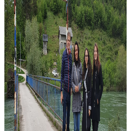
COVID 19
Геоистраживања
ФИНАНСИЈЕ
ПРИВРЕДА
Пољопривреда
Туризам
Спорт
ЦИВИЛНА ЗАШТИТА
КОНТАКТ