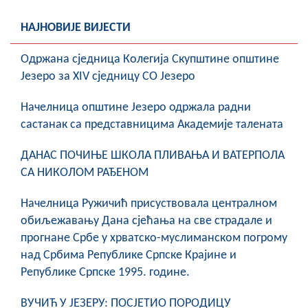
НАЈНОВИЈЕ ВИЈЕСТИ
Oдржана сједница Колегија Скупштине општине
Језеро за XIV сједницу СО Језеро
Начелница општине Језеро одржала радни
састанак са представницима Академије талената
ДАНАС ПОЧИЊЕ ШКОЛА ПЛИВАЊА И ВАТЕРПОЛА
СА НИКОЛОМ РАЂЕНОМ
Начелница Ружичић присуствовала централном
обиљежавању Дана сјећања на све страдале и
прогнане Србе у хрватско-муслиманском погрому
над Србима Републике Српске Крајине и
Републике Српске 1995. године.
ВУЧИЋ У ЈЕЗЕРУ: ПОСЈЕТИО ПОРОДИЦУ