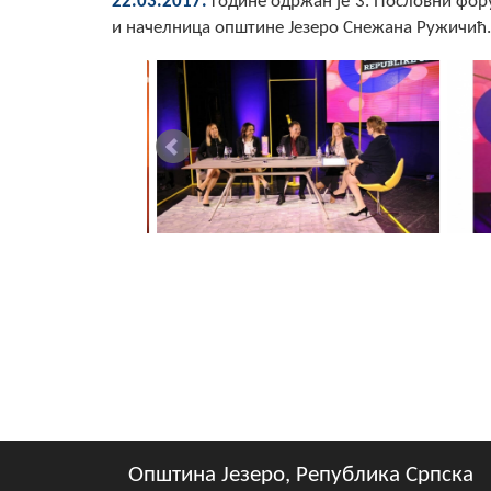
22.03.2017.
године одржан је 3. Пословни фор
и начелница општине Језеро Снежана Ружичић.
Општина Језеро, Република Српска