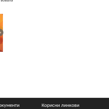
твовала
окументи
Корисни линкови