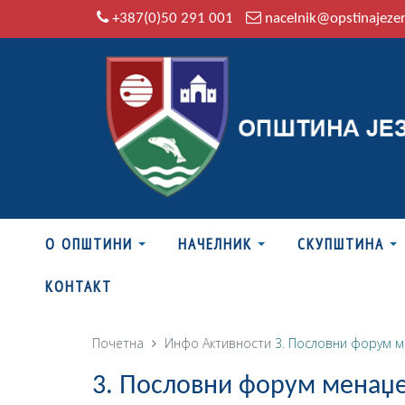
+387(0)50 291 001
nacelnik@opstinajeze
О ОПШТИНИ
НАЧЕЛНИК
СКУПШТИНА
КОНТАКТ
Почетна
Инфо
Активности
3. Пословни форум м
3. Пословни форум менаџ