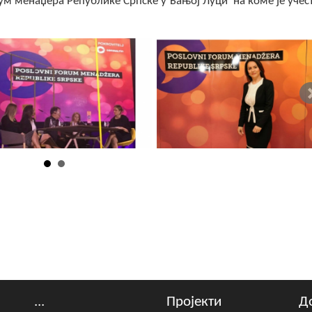
ум менаџера Републике Српске у Бањој Луци на коме је учес
...
Пројекти
Д