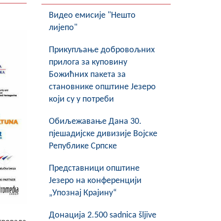
Видео емисије "Нешто
лијепо"
Прикупљање добровољних
прилога за куповину
Божићних пакета за
становнике општине Језеро
који су у потреби
Обиљежавање Данa 30.
пјешадијске дивизије Војске
Републике Српске
Представници општине
Језеро на конференцији
„Упознај Крајину“
Донација 2.500 sadnica šljive