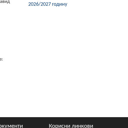
Давид
2026/2027 годину
е:
окументи
Корисни линкови