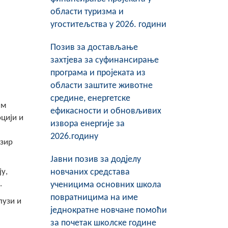
области туризма и
угоститељства у 2026. години
Позив за достављање
захтјева за суфинансирање
програма и пројеката из
области заштите животне
средине, енергетске
им
ефикасности и обновљивих
цији и
извора енергије за
2026.годину
бзир
Јавни позив за додјелу
у,
новчаних средстава
.
ученицима основних школа
повратницима на име
лузи и
једнократне новчане помоћи
за почетак школске године