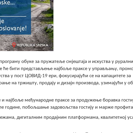
програму обуке за пружатеље смјештаја и искуства у руралн
гдје ће бити представљење најбоље праксе у управљању, промо
ства у пост ЦОВИД-19 ери, фокусирајући се на капацитете за
ње на тржишту, продају и дизајн производа, узимајући у о
ке и најбоље међународне праксе за продужење боравка гостиј
ле године, побољшање задовољства гостију и марже профита
режама, дигиталним продајним платформама, квалитетној ус