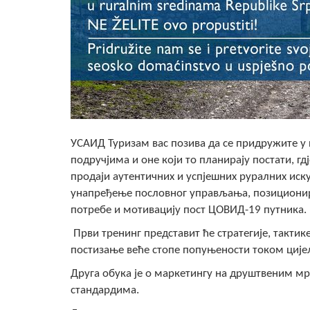
УСАИД Туризам вас позива да се придружите у 
подручјима и оне који то планирају постати, 
продаји аутентичних и успјешних руралних иску
унапређење пословног управљања, позиционира
потребе и мотивацију пост ЦОВИД-19 путника.
Први тренинг представит ће стратегије, такти
постизање веће стопе попуњености током ције
Друга обука је о маркетингу на друштвеним м
стандардима.