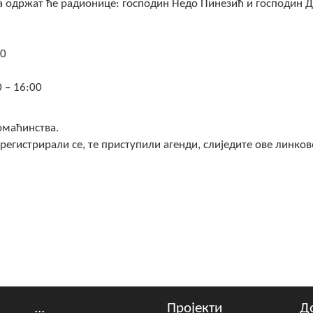
а одржат ће радионице: господин Недо Пинезић и господин 
00
0 – 16:00
омаћинства.
регистрирали се, те приступили агенди, слиједите ове линков
...
Пројекти
Д