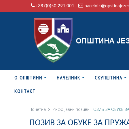
+387(0)50 291 001
nacelnik@opstinajeze
О ОПШТИНИ
НАЧЕЛНИК
СКУПШТИНА
КОНТАКТ
Почетна
Инфо
Јавни позиви
ПОЗИВ ЗА ОБУКЕ З
ПОЗИВ ЗА ОБУКЕ ЗА ПРУ