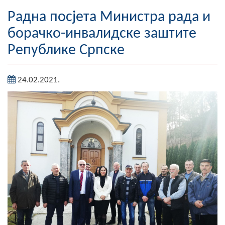
Географија
Радна посјета Министра рада и
борачко-инвалидске заштите
Насељена мјеста
Републике Српске
Занимљивости
24.02.2021.
Фотогалерија
НАЧЕЛНИК
О Начелнику
Замјеник начелника
Извјештај о раду начелника
СКУПШТИНА
Статут Општине