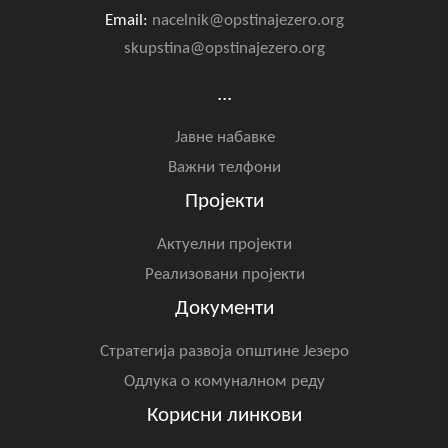
Email:
nacelnik@opstinajezero.org
skupstina@opstinajezero.org
...
Јавне набавке
Важни телфони
Пројекти
Актуелни пројекти
Реализовани пројекти
Документи
Стратегија развоја општине Језеро
Одлука о комуналном реду
Корисни линкови