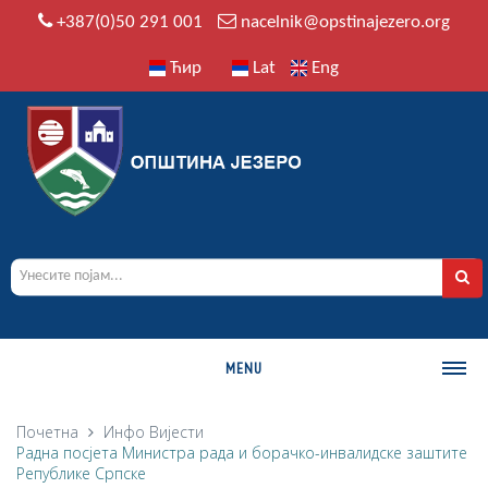
+387(0)50 291 001
nacelnik@opstinajezero.org
Ћир
Lat
Eng
MENU
О ОПШТИНИ
Почетна
Инфо
Вијести
Радна посјета Министра рада и борачко-инвалидске заштите
Историја
Републике Српске