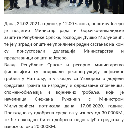
Скупштинско вијеће општине језеро
Састав Скупштине
Дана, 24.02.2021. године, у 12.00 часова, општину Језеро
је посјетио Министар рада и борачко-инвалидске
Службени Гласници
заштите Републике Српске, господин Душко Милуновић,
те је у згради општине уприличен радни састанак на ком
ОПШТИНСКА УПРАВА
су присустовали делегација Министарства и
ИНФО
представници општине Језеро.
Влада Републике Српске и ресорно министарство
Вијести
финансијски су подржали реконструкцију војничког
гробља у Натпољу, а у складу са Уговором о додјели
Активности
средстава гранта за изградњу и одржавање споменика,
спомен-обиљежја и војничких гробаља, који је
Јавни позиви
начелница Снежана Ружичић с Министром
Милуновићем потписала дана, 17.08.2020. године.
Обавјештења
Претходно су одобрена средства у износу од 30.000КМ,
Заштита од пожара
те ће накнадно бити одобрена недостајућа средства у
износу од око 20.000КМ.