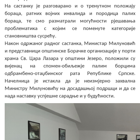
COVID 19
На састанку је разговарано и о тренутном положају
бораца, ратних војних инвалида и породица палих
Геоистраживања
бораца, те смо разматрали могућности рјешавања
проблематика с којим се поменуте категорије
ФИНАНСИЈЕ
становништва сусрећу.
Након одржаног радног састанка, Министар Милуновић
ПРИВРЕДА
и представници општинске Борачке организације у порти
Пољопривреда
храма Св. Цара Лазара у општини Језеро, положили су
вијенац на спомен-обиљежје палим борцима
Туризам
одбрамбено-отаџбинског рата Републике Српске.
Начелница је истакла да је неизмјерно захвална
Спорт
Министру Милуновићу на досадашњој подршци и да се
нада наставку успјешне сарадње и у будућности.
ЦИВИЛНА ЗАШТИТА
КОНТАКТ