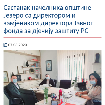
Географија
Састанак начелника општине
Језеро са директором и
Насељена мјеста
замјеником директора Јавног
Занимљивости
фонда за дјечију заштиту РС
Фотогалерија
07.08.2020.
НАЧЕЛНИК
О Начелнику
Замјеник начелника
Извјештај о раду начелника
СКУПШТИНА
Статут Општине