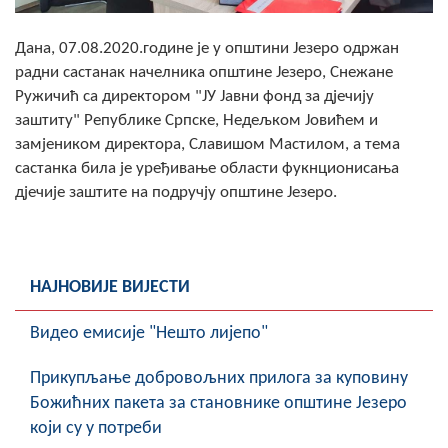
Скупштинско вијеће општине језеро
Дана, 07.08.2020.године је у општини Језеро одржан
Састав Скупштине
радни састанак начелника општине Језеро, Снежане
Ружичић са директором "ЈУ Јавни фонд за дјечију
Службени Гласници
заштиту" Републике Српске, Недељком Јовићем и
замјеником директора, Славишом Мастилом, а тема
ОПШТИНСКА УПРАВА
састанка била је уређивање области фукнционисања
дјечије заштите на подручју општине Језеро.
ИНФО
Вијести
Активности
НАЈНОВИЈЕ ВИЈЕСТИ
Јавни позиви
Видео емисије "Нешто лијепо"
Обавјештења
Прикупљање добровољних прилога за куповину
Божићних пакета за становнике општине Језеро
Заштита од пожара
који су у потреби