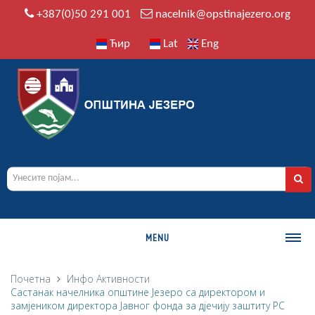
+387(0)50 291 001
nacelnik@opstinajezero.org
Ћир
Lat
Eng
MENU
О ОПШТИНИ
Почетна
Инфо
Активности
Састанак начелника општине Језеро са директором и
Историја
замјеником директора Јавног фонда за дјечију заштиту РС