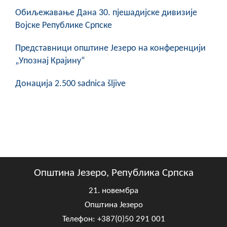
COVID 19
Обиљежавање Данa 30. пјешадијске дивизије
Војске Републике Српске
Геоистраживања
Представници општине Језеро на конференцији
ФИНАНСИЈЕ
„Упознај Крајину“
ПРИВРЕДА
Донација 2.500 sadnica šljive
Пољопривреда
Туризам
Спорт
ЦИВИЛНА ЗАШТИТА
Општина Језеро, Република Српска
КОНТАКТ
21. новембра
Општина Језеро
Телефон: +387(0)50 291 001