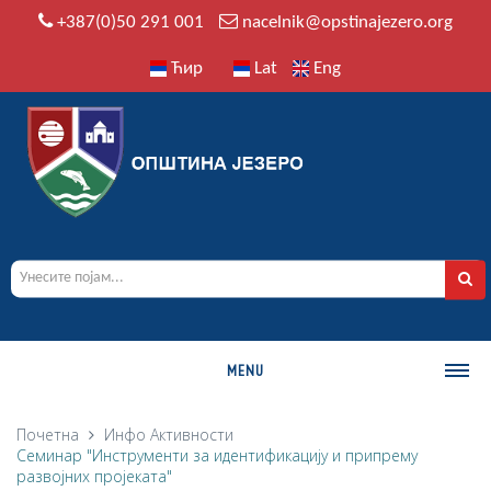
+387(0)50 291 001
nacelnik@opstinajezero.org
Ћир
Lat
Eng
MENU
О ОПШТИНИ
Почетна
Инфо
Активности
Семинар "Инструменти за идентификацију и припрему
Историја
развојних пројеката"