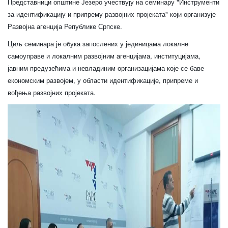
Представници општине Језеро учествују на семинару "Инструменти
Скупштинско вијеће општине језеро
за идентификацију и припрему развојних пројеката" који организује
Развојна агенција Републике Српске.
Састав Скупштине
Циљ семинара је обука запослених у јединицама локалне
самоуправе и локалним развојним агенцијама, институцијама,
Службени Гласници
јавним предузећима и невладиним организацијама које се баве
економским развојем, у области идентификације, припреме и
ОПШТИНСКА УПРАВА
вођења развојних пројеката.
ИНФО
Вијести
Активности
Јавни позиви
Обавјештења
Заштита од пожара