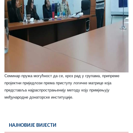
COVID 19
Геоистраживања
ФИНАНСИЈЕ
ПРИВРЕДА
Пољопривреда
Туризам
Семинар пружа могућност да се, кроз рад у групама, припреме
Спорт
пројектни приједлози према приступу логичке матрице која
представља најраспрострањенију методу коју примјењују
ЦИВИЛНА ЗАШТИТА
међународне донаторске институције.
КОНТАКТ
НАЈНОВИЈЕ ВИЈЕСТИ