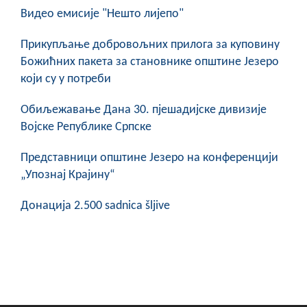
Видео емисије "Нешто лијепо"
Прикупљање добровољних прилога за куповину
Божићних пакета за становнике општине Језеро
који су у потреби
Обиљежавање Данa 30. пјешадијске дивизије
Војске Републике Српске
Представници општине Језеро на конференцији
„Упознај Крајину“
Донација 2.500 sadnica šljive