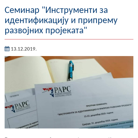
Географија
Семинар "Инструменти за
идентификацију и припрему
Насељена мјеста
развојних пројеката"
Занимљивости
13.12.2019.
Фотогалерија
НАЧЕЛНИК
О Начелнику
Замјеник начелника
Извјештај о раду начелника
СКУПШТИНА
Статут Општине