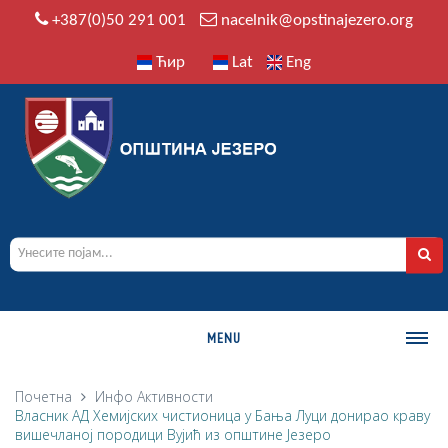
+387(0)50 291 001
nacelnik@opstinajezero.org
Ћир
Lat
Eng
MENU
О ОПШТИНИ
Почетна
Инфо
Активности
Власник АД Хемијских чистионица у Бања Луци донирао краву
Историја
вишечланој породици Вујић из општинe Језеро