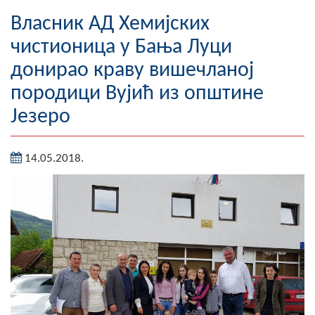
Географија
Власник АД Хемијских
чистионица у Бања Луци
Насељена мјеста
донирао краву вишечланој
Занимљивости
породици Вујић из општинe
Језеро
Фотогалерија
НАЧЕЛНИК
14.05.2018.
О Начелнику
Замјеник начелника
Извјештај о раду начелника
СКУПШТИНА
Статут Општине