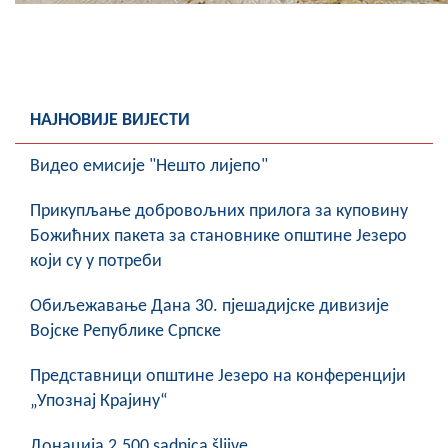
НАЈНОВИЈЕ ВИЈЕСТИ
Видео емисије "Нешто лијепо"
Прикупљање добровољних прилога за куповину
Божићних пакета за становнике општине Језеро
који су у потреби
Обиљежавање Данa 30. пјешадијске дивизије
Војске Републике Српске
Представници општине Језеро на конференцији
„Упознај Крајину“
Донација 2.500 sadnica šljive