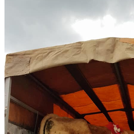
COVID 19
Геоистраживања
ФИНАНСИЈЕ
ПРИВРЕДА
Пољопривреда
Туризам
Спорт
ЦИВИЛНА ЗАШТИТА
КОНТАКТ