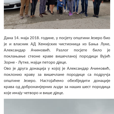
Скупштинско вијеће општине језеро
Састав Скупштине
Службени Гласници
Дана 14. маја 2018. године, у посјету општини Језеро био
ОПШТИНСКА УПРАВА
је и власник АД Хемијских чистионица из Бања Луке,
Александар Ачимовић. Разлог посјете било је
ИНФО
поклањање стеоне краве вишечланој породици Вујић
Вијести
Зорне - Лутке, мајци петоро дјеце.
​Ово је друга донација у којој је Александар Ачимовић,
Активности
поклонио краву за вишечлане породице са подручја
општине Језеро. Настојаћемо обезбједити донације
Јавни позиви
крава од добронамјерних људи за наших шест породица
које имају четворо и више дјеце.
Обавјештења
Заштита од пожара