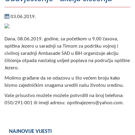
Geografija
03.06.2019.
Naseljena mjesta
Zanimljivosti
Dana, 08.06.2019. godine, sa početkom u 9.00 časova,
opština Jezero u saradnji sa Timom za podršku vojnoj i
Fotogalerija
civilnoj saradnji Ambasade SAD u BiH organizuje akciju
čišćenja otpada nastalog usljed poplava na području opštine
NAČELNIK
Jezero.
O Načelniku
Molimo građane da se odazovu u što većem broju kako
bismo zajedničkim snagama uredili našu životnu sredinu.
Zamjenik načelnika
Vaše prisustvo možete možete potvrditi na broj telefona:
Izvještaj o radu načelnika
050/291-001 ili imejl adresu: opstinajezero@yahoo.com.
SKUPŠTINA
Statut Opštine
NAJNOVIJE VIJESTI