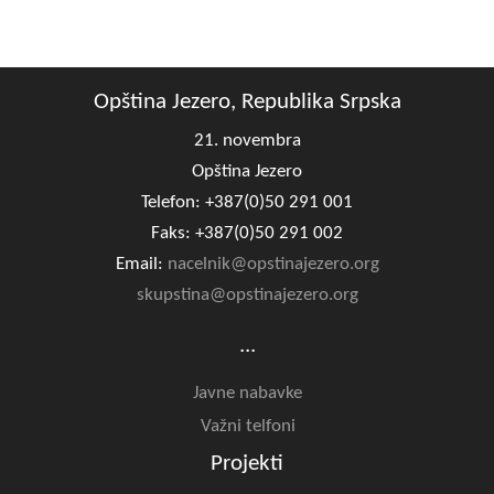
COVID 19
Geoistraživanja
Opština Jezero, Republika Srpska
FINANSIJE
21. novembra
PRIVREDA
Opština Jezero
Telefon: +387(0)50 291 001
Poljoprivreda
Faks: +387(0)50 291 002
Turizam
Email:
nacelnik@opstinajezero.org
skupstina@opstinajezero.org
Sport
...
CIVILNA ZAŠTITA
Javne nabavke
KONTAKT
Važni telfoni
Projekti