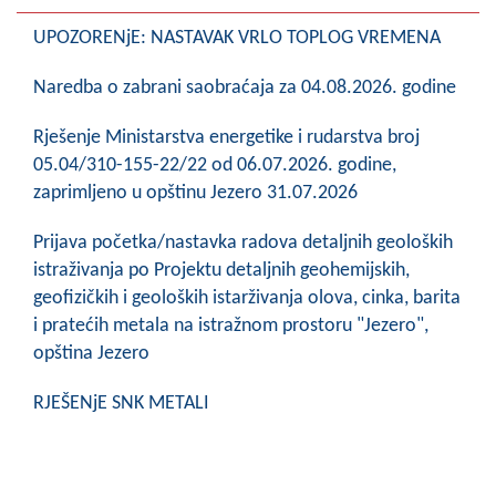
Skupštinsko vijeće opštine jezero
UPOZORENjE: NASTAVAK VRLO TOPLOG VREMENA
Sastav Skupštine
Naredba o zabrani saobraćaja za 04.08.2026. godine
Službeni Glasnici
Rješenje Ministarstva energetike i rudarstva broj
05.04/310-155-22/22 od 06.07.2026. godine,
OPŠTINSKA UPRAVA
zaprimljeno u opštinu Jezero 31.07.2026
INFO
Prijava početka/nastavka radova detaljnih geoloških
Vijesti
istraživanja po Projektu detaljnih geohemijskih,
geofizičkih i geoloških istarživanja olova, cinka, barita
Aktivnosti
i pratećih metala na istražnom prostoru "Jezero",
opština Jezero
Javni pozivi
RJEŠENjE SNK METALI
Obavještenja
Zaštita od požara