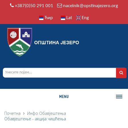
+387(0)50 291 001
nacelnik@opstinajezero.org
Ћир
Lat
Eng
MENU
О ОПШТИНИ
Почетна
Инфо
Обавјештења
Обавјештење - акција чишћења
Историја