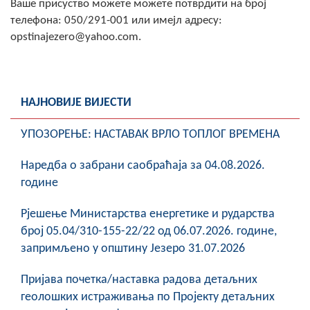
Ваше присуство можете можете потврдити на број
COVID 19
телефона: 050/291-001 или имејл адресу:
opstinajezero@yahoo.com.
Геоистраживања
ФИНАНСИЈЕ
НАЈНОВИЈЕ ВИЈЕСТИ
ПРИВРЕДА
Пољопривреда
УПОЗОРЕЊЕ: НАСТАВАК ВРЛО ТОПЛОГ ВРЕМЕНА
Туризам
Наредба о забрани саобраћаја за 04.08.2026.
године
Спорт
Рјешење Министарства енергетике и рударства
ЦИВИЛНА ЗАШТИТА
број 05.04/310-155-22/22 од 06.07.2026. године,
запримљено у општину Језеро 31.07.2026
КОНТАКТ
Пријава почетка/наставка радова детаљних
геолошких истраживања по Пројекту детаљних