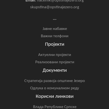
Email:
nacelnik@opstinajezero.org
skupstina@opstinajezero.org
...
Јавне набавке
Важни телфони
Пројекти
Актуелни пројекти
Реализовани пројекти
Документи
Стратегија развоја општине Језеро
Одлука о комуналном реду
Корисни линкови
Влада Републике Српске