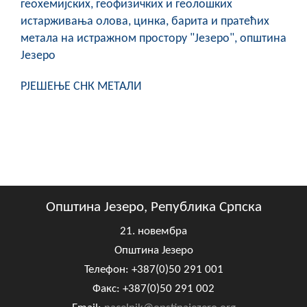
геохемијских, геофизичких и геолошких
истарживања олова, цинка, барита и пратећих
метала на истражном простору "Језеро", општина
Језеро
РЈЕШЕЊЕ СНК МЕТАЛИ
Општина Језеро, Република Српска
21. новембра
Општина Језеро
Телефон: +387(0)50 291 001
Факс: +387(0)50 291 002