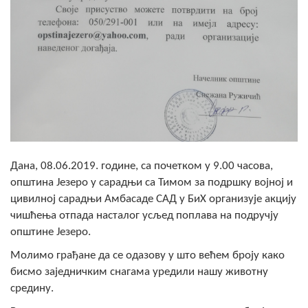
Скупштинско вијеће општине језеро
Састав Скупштине
Службени Гласници
ОПШТИНСКА УПРАВА
ИНФО
Вијести
Дана, 08.06.2019. године, са почетком у 9.00 часова,
општина Језеро у сарадњи са Тимом за подршку војној и
Активности
цивилној сарадњи Амбасаде САД у БиХ организује акцију
чишћења отпада насталог усљед поплава на подручју
Јавни позиви
општине Језеро.
Обавјештења
Молимо грађане да се одазову у што већем броју како
бисмо заједничким снагама уредили нашу животну
Заштита од пожара
средину.