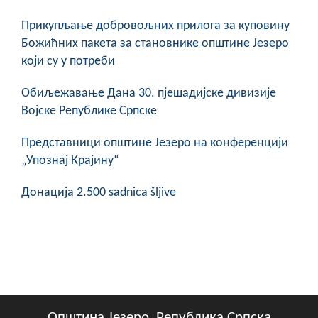
COVID 19
Прикупљање добровољних прилога за куповину
Геоистраживања
Божићних пакета за становнике општине Језеро
који су у потреби
ФИНАНСИЈЕ
Обиљежавање Данa 30. пјешадијске дивизије
ПРИВРЕДА
Војске Републике Српске
Пољопривреда
Представници општине Језеро на конференцији
„Упознај Крајину“
Туризам
Донација 2.500 sadnica šljive
Спорт
ЦИВИЛНА ЗАШТИТА
КОНТАКТ
Општина Језеро, Република Српска