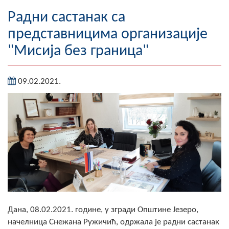
Географија
Радни састанак са
представницима организације
Насељена мјеста
"Мисија без граница"
Занимљивости
09.02.2021.
Фотогалерија
НАЧЕЛНИК
О Начелнику
Замјеник начелника
Извјештај о раду начелника
СКУПШТИНА
Дана, 08.02.2021. године, у згради Општине Језеро,
Статут Општине
начелница Снежана Ружичић, одржала је радни састанак