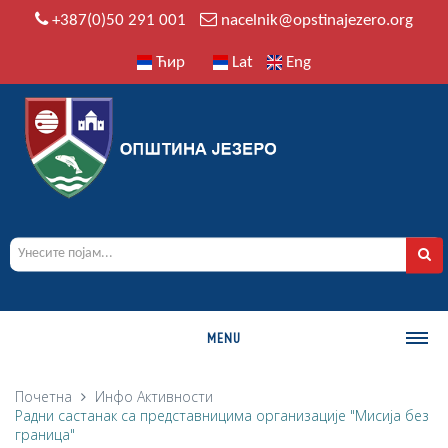
+387(0)50 291 001
nacelnik@opstinajezero.org
Ћир
Lat
Eng
MENU
О ОПШТИНИ
Почетна
Инфо
Активности
Радни састанак са представницима организације "Мисија без
Историја
граница"