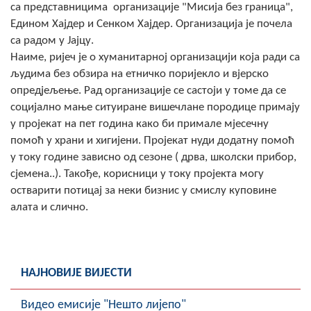
са представницима организације "Мисија без граница",
Скупштинско вијеће општине језеро
Едином Хајдер и Сенком Хајдер. Организација је почела
са радом у Јајцу.
Састав Скупштине
Наиме, ријеч је о хуманитарној организацији која ради са
људима без обзира на етничко поријекло и вјерско
Службени Гласници
опредјељење. Рад организације се састоји у томе да се
социјално мање ситуиране вишечлане породице примају
ОПШТИНСКА УПРАВА
у пројекат на пет година како би примале мјесечну
ИНФО
помоћ у храни и хигијени. Пројекат нуди додатну помоћ
у току године зависно од сезоне ( дрва, школски прибор,
Вијести
сјемена..). Такође, корисници у току пројекта могу
остварити потицај за неки бизнис у смислу куповине
Активности
алата и слично.
Јавни позиви
Обавјештења
НАЈНОВИЈЕ ВИЈЕСТИ
Заштита од пожара
Видео емисије "Нешто лијепо"