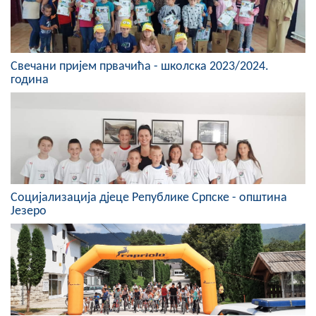
Скупштинско вијеће општине језеро
Састав Скупштине
Свечани пријем првачића - школска 2023/2024.
Службени Гласници
година
ОПШТИНСКА УПРАВА
ИНФО
Вијести
Социјализација дјеце Републике Српске - општина
Активности
Језеро
Јавни позиви
Обавјештења
Заштита од пожара