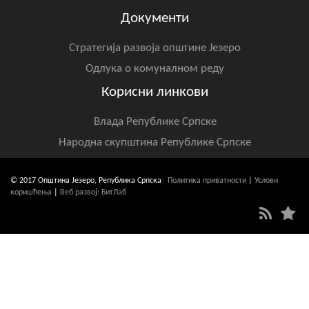
Документи
Стратегија развоја општине Језеро
Одлука о комуналном реду
Корисни линкови
Влада Републике Српске
Народна скупштина Републике Српске
© 2017 Општина Језеро, Република Српска
Политика приватности
|
Услови
коришћења
|
Веб развој: БитЛаб