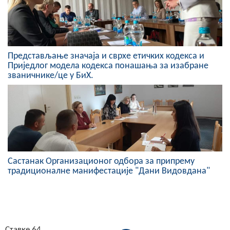
Представљање значаја и сврхе етичких кодекса и
Приједлог модела кодекса понашања за изабране
званичнике/це у БиХ.
Састанак Организационог одбора за припрему
традиционалне манифестације "Дани Видовдана"
Ставке 64