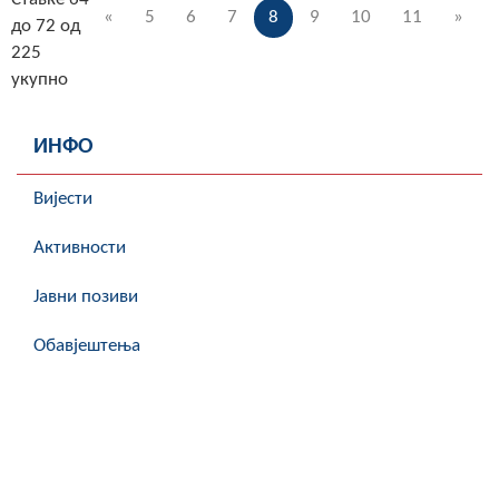
«
5
6
7
8
9
10
11
»
до 72 од
225
укупно
ИНФО
Вијести
Активности
Јавни позиви
Обавјештења