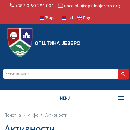
+387(0)50 291 001
nacelnik@opstinajezero.org
Ћир
Lat
Eng
MENU
О ОПШТИНИ
Почетна
Инфо
Активности
Историја
Активности