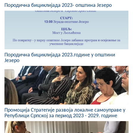
Породична бициклијада 2023- општина Језеро
COVID 19
Геоистраживања
ФИНАНСИЈЕ
ПРИВРЕДА
Породична бициклијада 2023.године у општини
Пољопривреда
Језеро
Туризам
Спорт
ЦИВИЛНА ЗАШТИТА
Промоција Стратегије развоја локалне самоуправе у
КОНТАКТ
Републици Српској за период 2023 - 2029. године