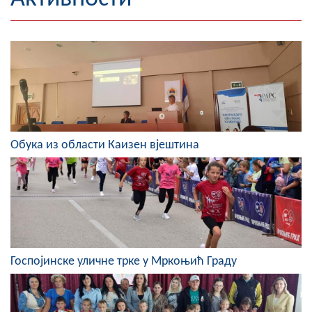
Географија
Насељена мјеста
Занимљивости
Фотогалерија
Обука из области Каизен вјештина
НАЧЕЛНИК
О Начелнику
Замјеник начелника
Извјештај о раду начелника
Госпојинске уличне трке у Мркоњић Граду
СКУПШТИНА
Статут Општине