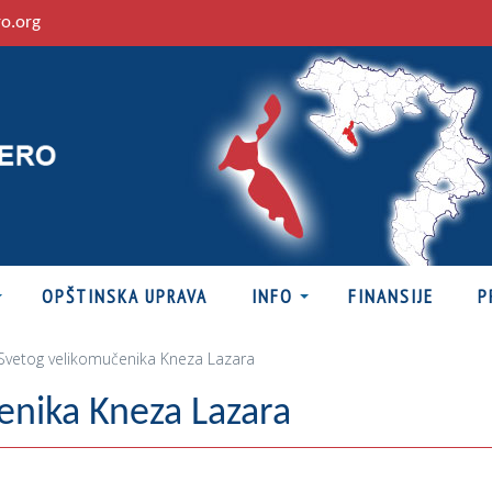
ro.org
OPŠTINSKA UPRAVA
INFO
FINANSIJE
P
Svetog velikomučenika Kneza Lazara
enika Kneza Lazara