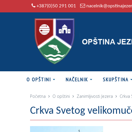
+387(0)50 291 001
nacelnik@opstinajeze
O OPŠTINI
NAČELNIK
SKUPŠTINA
Početna
O opštini
Zanimljivosti Jezera
Crkva 
Crkva Svetog velikomuč