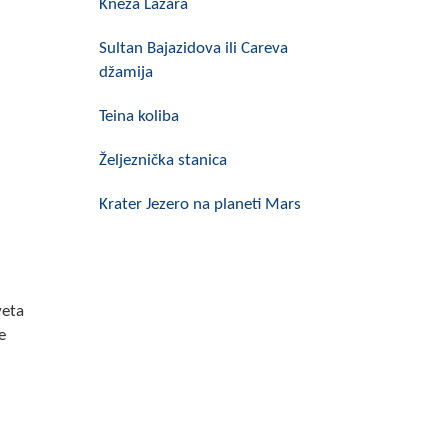
Kneza Lazara
Sultan Bajazidova ili Careva
džamija
Teina koliba
Željeznička stanica
Krater Jezero na planeti Mars
veta
e