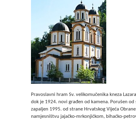
Pravoslavni hram Sv. velikomučenika kneza Lazara. 
dok je 1924. novi građen od kamena. Porušen od 
zapaljen 1995. od strane Hrvatskog Vijeća Obrane 
namjesništvu jajačko-mrkonjićkom, bihaćko-petrov