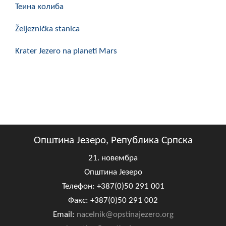
Теина колиба
COVID 19
Željeznička stanica
Геоистраживања
Krater Jezero na planeti Mars
ФИНАНСИЈЕ
ПРИВРЕДА
Пољопривреда
Туризам
Спорт
Општина Језеро, Република Српска
21. новембра
ЦИВИЛНА ЗАШТИТА
Општина Језеро
КОНТАКТ
Телефон: +387(0)50 291 001
Факс: +387(0)50 291 002
Email:
nacelnik@opstinajezero.org