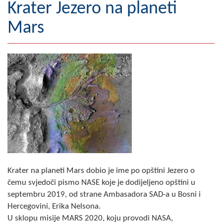
Krater Jezero na planeti
Географија
Mars
Насељена мјеста
Занимљивости
Фотогалерија
НАЧЕЛНИК
О Начелнику
Замјеник начелника
Извјештај о раду начелника
Krater na planeti Mars dobio je ime po opštini Jezero o
čemu svjedoči pismo NASE koje je dodijeljeno opštini u
СКУПШТИНА
septembru 2019, od strane Ambasadora SAD-a u Bosni i
Hercegovini, Erika Nelsona.
Статут Општине
U sklopu misije MARS 2020, koju provodi NASA,