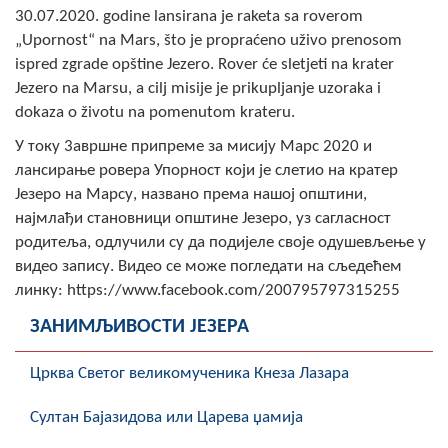
30.07.2020. godine lansirana je raketa sa roverom
Скупштинско вијеће општине језеро
„Upornost“ na Mars, što je propraćeno uživo prenosom
ispred zgrade opštine Jezero. Rover će sletjeti na krater
Састав Скупштине
Jezero na Marsu, a cilj misije je prikupljanje uzoraka i
Службени Гласници
dokaza o životu na pomenutom krateru.
У току 3авршне припреме за мисију Марс 2020 и
ОПШТИНСКА УПРАВА
лансирање ровера Упорност који jе слетиo на кратер
Језеро на Марсу, названо према нашој општини,
ИНФО
најмлађи становници општине Језеро, уз сагласност
Вијести
родитеља, одлучили су да подијеле своје одушевљење у
видео запису. Видео се може погледати на сљедећем
Активности
линку: https://www.facebook.com/200795797315255
ЗАНИМЉИВОСТИ ЈЕЗЕРА
Јавни позиви
Обавјештења
Црква Светог великомученика Кнеза Лазара
Заштита од пожара
Султан Бајазидова или Царева џамија