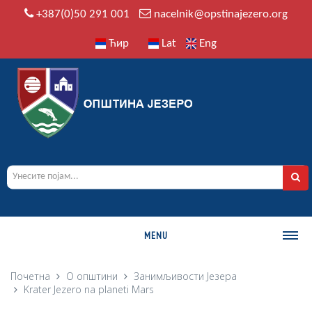
+387(0)50 291 001
nacelnik@opstinajezero.org
Ћир
Lat
Eng
MENU
О ОПШТИНИ
Почетна
О општини
Занимљивости Језера
Krater Jezero na planeti Mars
Историја